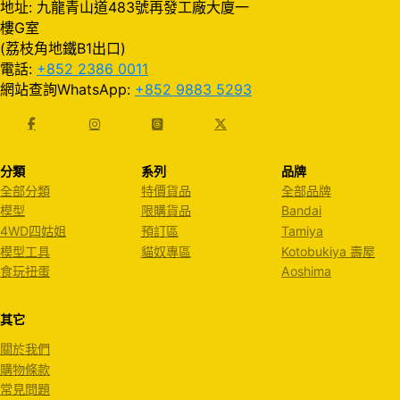
地址: 九龍青山道483號再發工廠大廈一
樓G室
(荔枝角地鐵B1出口)
電話:
+852 2386 0011
網站查詢WhatsApp:
+852 9883 5293
分類
系列
品牌
全部分類
特價貨品
全部品牌
模型
限購貨品
Bandai
4WD四姑姐
預訂區
Tamiya
模型工具
貓奴專區
Kotobukiya 壽屋
食玩扭蛋
Aoshima
其它
關於我們
購物條款
常見問題