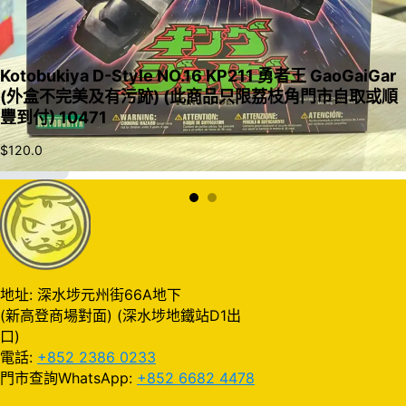
Kotobukiya D-Style NO.16 KP211 勇者王 GaoGaiGar
(外盒不完美及有污跡) (此商品只限荔枝角門市自取或順
豐到付) 10471
$
120.0
加入購物車
地址: 深水埗元州街66A地下
(新高登商場對面) (深水埗地鐵站D1出
口)
電話:
+852 2386 0233
門市查詢WhatsApp:
+852 6682 4478