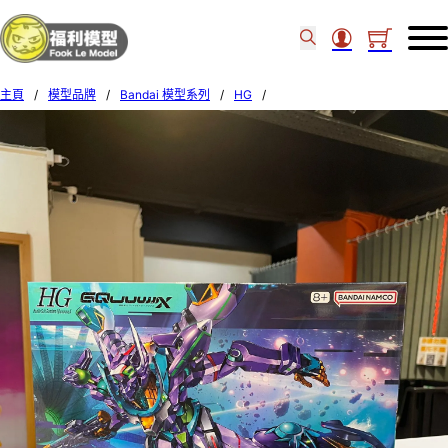
主頁
/
模型品牌
/
Bandai 模型系列
/
HG
/
BANDAI HG GQuuuuuuX GFreD 68682