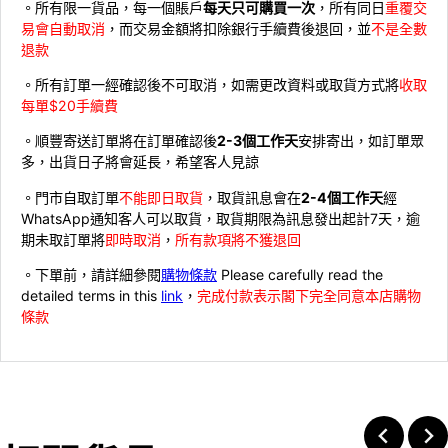
。所有限一貨品，每一個賬戶
每天只可購買一次
，所有同日
重覆交
易會自動取消
，而交易金額將扣除銀行手續費後退回，並
不是全數
退款
。所有訂單一經確認後不可取消，如需更改資料或取貨方式將
收取
每單$20手續費
。順豐寄送訂單將在訂單確認後
2-3個工作天
安排寄出，如訂單眾
多，出貨日子將會延長，希望客人見諒
。門市自取訂單
不能即日取貨
，取貨訊息會在
2-4個工作天
經
WhatsApp通知客人可以取貨，取貨期限為訊息發出起計7天，逾
期未取訂單將
即時取消
，
所有款項將不獲退回
。下單前，請詳細參閱
購物條款
Please carefully read the
detailed terms in this
link
，
完成付款表示閣下完全同意本店購物
條款