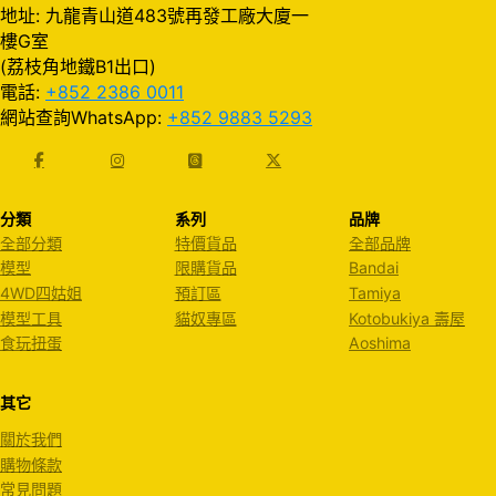
地址: 九龍青山道483號再發工廠大廈一
樓G室
(荔枝角地鐵B1出口)
電話:
+852 2386 0011
網站查詢WhatsApp:
+852 9883 5293
分類
系列
品牌
全部分類
特價貨品
全部品牌
模型
限購貨品
Bandai
4WD四姑姐
預訂區
Tamiya
模型工具
貓奴專區
Kotobukiya 壽屋
食玩扭蛋
Aoshima
其它
關於我們
購物條款
常見問題