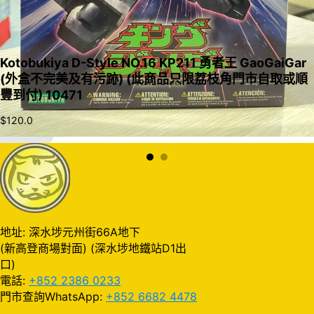
Kotobukiya D-Style NO.16 KP211 勇者王 GaoGaiGar
(外盒不完美及有污跡) (此商品只限荔枝角門市自取或順
豐到付) 10471
$
120.0
加入購物車
地址: 深水埗元州街66A地下
(新高登商場對面) (深水埗地鐵站D1出
口)
電話:
+852 2386 0233
門市查詢WhatsApp:
+852 6682 4478