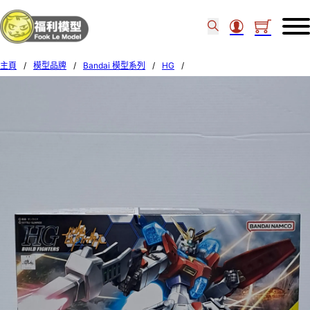
主頁
/
模型品牌
/
Bandai 模型系列
/
HG
/
Bandai HG Build Fighters 058 1/144 STAR BURNING GUNDAM 58802