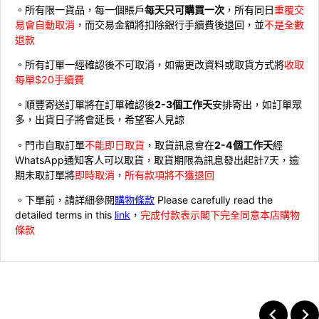
。所有限一貨品，每一個賬戶
每天只可購買一次
，所有同日
重覆交
易會自動取消
，而交易金額將扣除銀行手續費後退回，並
不是全數
退款
。所有訂單一經確認後不可取消，如需更改資料或取貨方式將
收取
每單$20手續費
。順豐寄送訂單將在訂單確認後
2-3個工作天
安排寄出，如訂單眾
多，出貨日子將會延長，希望客人見諒
。門市自取訂單
不能即日取貨
，取貨訊息會在
2-4個工作天
經
WhatsApp通知客人可以取貨，取貨期限為訊息發出起計7天，逾
期未取訂單將
即時取消
，
所有款項將不獲退回
。下單前，請詳細參閱
購物條款
Please carefully read the
detailed terms in this
link
，
完成付款表示閣下完全同意本店購物
條款