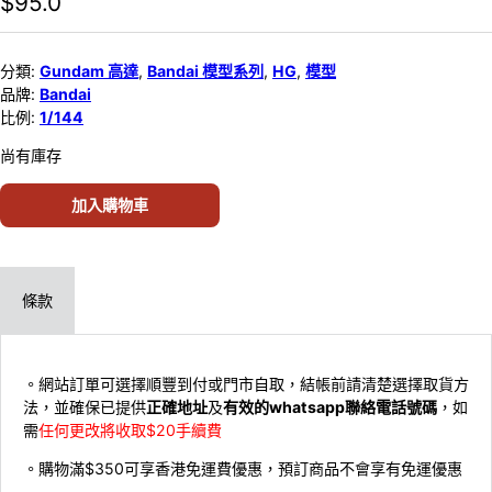
$
95.0
分類:
Gundam 高達
,
Bandai 模型系列
,
HG
,
模型
品牌:
Bandai
比例:
1/144
尚有庫存
加入購物車
條款
。網站訂單可選擇順豐到付或門市自取，結帳前請清楚選擇取貨方
法，並確保已提供
正確地址
及
有效的whatsapp聯絡電話號碼
，如
需
任何更改將收取$20手續費
。購物滿$350可享香港免運費優惠，預訂商品不會享有免運優惠