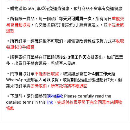
。購物滿$350可享香港免運費優惠，預訂商品不會享有免運優惠
。所有限一貨品，每一個賬戶
每天只可購買一次
，所有同日
重覆交
易會自動取消
，而交易金額將扣除銀行手續費後退回，並
不是全數
退款
。所有訂單一經確認後不可取消，如需更改資料或取貨方式將
收取
每單$20手續費
。順豐寄送訂單將在訂單確認後
2-3個工作天
安排寄出，如訂單眾
多，出貨日子將會延長，希望客人見諒
。門市自取訂單
不能即日取貨
，取貨訊息會在
2-4個工作天
經
WhatsApp通知客人可以取貨，取貨期限為訊息發出起計7天，逾
期未取訂單將
即時取消
，
所有款項將不獲退回
。下單前，請詳細參閱
購物條款
Please carefully read the
detailed terms in this
link
，
完成付款表示閣下完全同意本店購物
條款