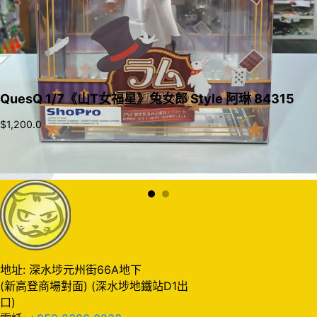
QuesQ 1/7《山T女福星》兔女郎 Style 阿琳 84315
$
1,200.0
加入購物車
地址: 深水埗元州街66A地下
(新高登商場對面) (深水埗地鐵站D1出
口)