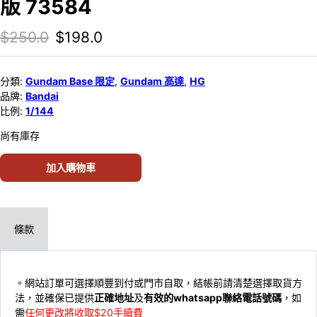
版 73584
Original price was: $250.0.
Current price is: $198.0.
$
250.0
$
198.0
分類:
Gundam Base 限定
,
Gundam 高達
,
HG
品牌:
Bandai
比例:
1/144
尚有庫存
加入購物車
條款
。網站訂單可選擇順豐到付或門市自取，結帳前請清楚選擇取貨方
法，並確保已提供
正確地址
及
有效的whatsapp聯絡電話號碼
，如
需
任何更改將收取$20手續費