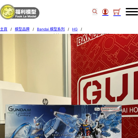
主頁
/
模型品牌
/
Bandai 模型系列
/
HG
/
Bandai HG 1/144 RX-78F00/E 高達(EX-001 璃羽裝備)化學循環版 73584