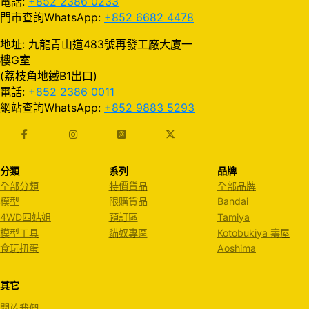
電話:
+852 2386 0233
門市查詢WhatsApp:
+852 6682 4478
地址: 九龍青山道483號再發工廠大廈一
樓G室
(荔枝角地鐵B1出口)
電話:
+852 2386 0011
網站查詢WhatsApp:
+852 9883 5293
分類
系列
品牌
全部分類
特價貨品
全部品牌
模型
限購貨品
Bandai
4WD四姑姐
預訂區
Tamiya
模型工具
貓奴專區
Kotobukiya 壽屋
食玩扭蛋
Aoshima
其它
關於我們