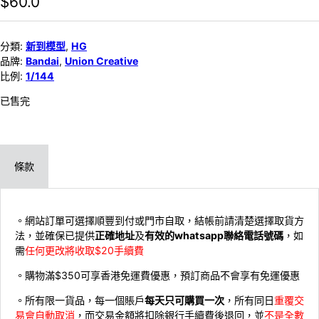
$
60.0
分類:
新到模型
,
HG
品牌:
Bandai
,
Union Creative
比例:
1/144
已售完
條款
。網站訂單可選擇順豐到付或門市自取，結帳前請清楚選擇取貨方
法，並確保已提供
正確地址
及
有效的whatsapp聯絡電話號碼
，如
需
任何更改將收取$20手續費
。購物滿$350可享香港免運費優惠，預訂商品不會享有免運優惠
。所有限一貨品，每一個賬戶
每天只可購買一次
，所有同日
重覆交
易會自動取消
，而交易金額將扣除銀行手續費後退回，並
不是全數