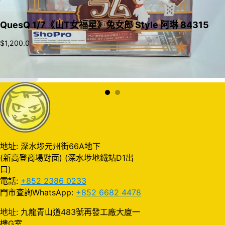
QuesQ 1/7《山T女福星》兔女郎 Style 阿琳 84315
$
1,200.0
加入購物車
地址: 深水埗元州街66A地下
(新高登商場對面) (深水埗地鐵站D1出
口)
電話:
+852 2386 0233
門市查詢WhatsApp:
+852 6682 4478
地址: 九龍青山道483號再發工廠大廈一
樓G室