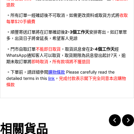
退款
。所有訂單一經確認後不可取消，如需更改資料或取貨方式將
收取
每單$20手續費
。順豐寄送訂單將在訂單確認後
2-3個工作天
安排寄出，如訂單眾
多，出貨日子將會延長，希望客人見諒
。門市自取訂單
不能即日取貨
，取貨訊息會在
2-4個工作天
經
WhatsApp通知客人可以取貨，取貨期限為訊息發出起計7天，逾
期未取訂單將
即時取消
，
所有款項將不獲退回
。下單前，請詳細參閱
購物條款
Please carefully read the
detailed terms in this
link
，
完成付款表示閣下完全同意本店購物
條款
相關貨品