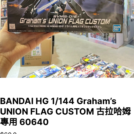
BANDAI HG 1/144 Graham’s
UNION FLAG CUSTOM 古拉哈姆
專用 60640