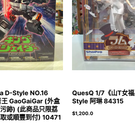
a D-Style NO.16
QuesQ 1/7《山T
者王 GaoGaiGar (外盒
Style 阿琳 84315
污跡) (此商品只限荔
$
1,200.0
或順豐到付) 10471