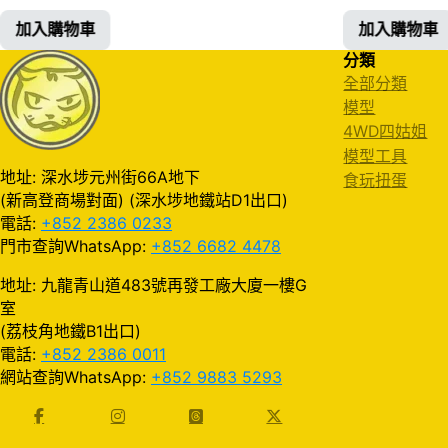
加入購物車
加入購物車
分類
全部分類
模型
4WD四姑姐
模型工具
地址: 深水埗元州街66A地下
食玩扭蛋
(新高登商場對面) (深水埗地鐵站D1出口)
電話:
+852 2386 0233
門市查詢WhatsApp:
+852 6682 4478
地址: 九龍青山道483號再發工廠大廈一樓G
室
(荔枝角地鐵B1出口)
電話:
+852 2386 0011
網站查詢WhatsApp:
+852 9883 5293