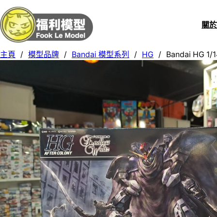
關
主頁
/
模型品牌
/
Bandai 模型系列
/
HG
/
Bandai HG 1