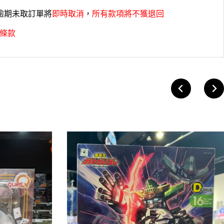
，逾期未取訂單將
即時取消
，
所有款項將不獲退回
條款