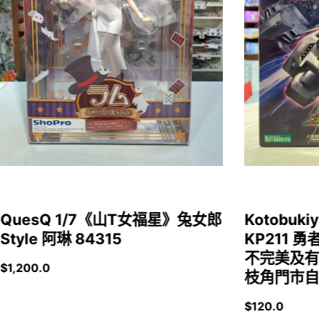
QuesQ 1/7《山T女福星》兔女郎
Kotobukiy
Style 阿琳 84315
KP211 勇
不完美及有
$
1,200.0
枝角門市自取
$
120.0