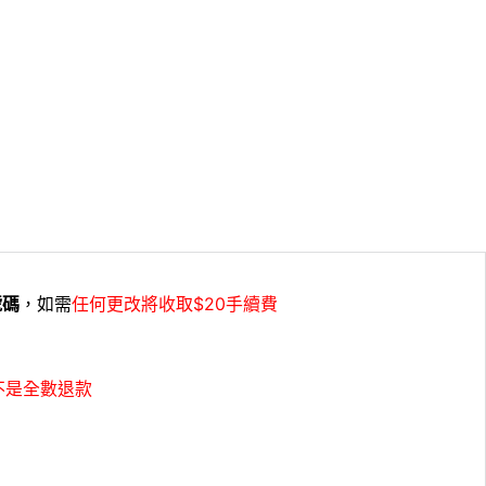
號碼
，如需
任何更改將收取$20手續費
不是全數退款