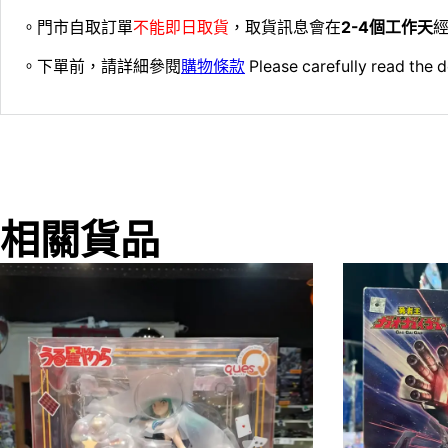
。門市自取訂單
不能即日取貨
，取貨訊息會在
2-4個工作天
經
。下單前，請詳細參閱
購物條款
Please carefully read the d
相關貨品