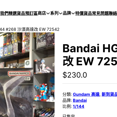
商店
系列
品牌
於我們
精選貨品
預訂區
特價貨品
常見問題
聯絡
/144 #268 沙漠高達改 EW 72542
Bandai H
改 EW 72
$
230.0
分類:
Gundam 高達
,
新到貨
品牌:
Bandai
比例:
1/144
已售完