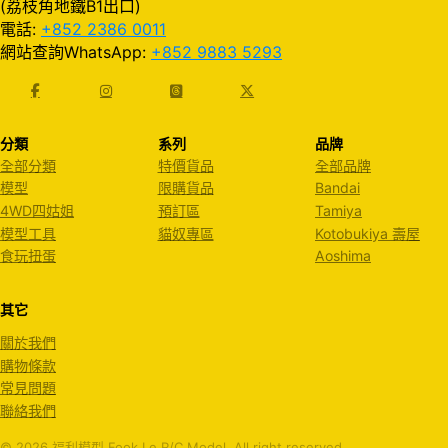
(荔枝角地鐵B1出口)
電話:
+852 2386 0011
網站查詢WhatsApp:
+852 9883 5293
分類
系列
品牌
全部分類
特價貨品
全部品牌
模型
限購貨品
Bandai
4WD四姑姐
預訂區
Tamiya
模型工具
貓奴專區
Kotobukiya 壽屋
食玩扭蛋
Aoshima
其它
關於我們
購物條款
常見問題
聯絡我們
© 2026 福利模型 Fook Le R/C Model. All right reserved.