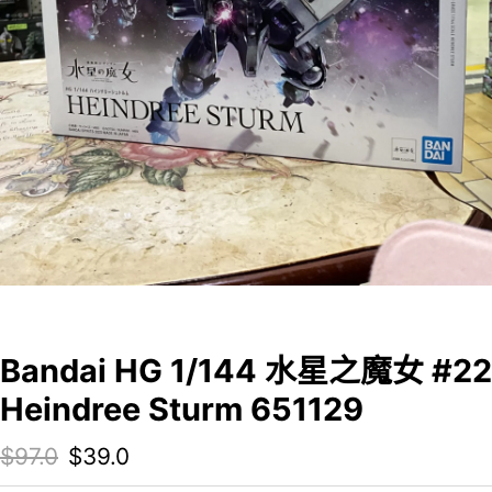
Bandai HG 1/144 水星之魔女 #22
Heindree Sturm 651129
Original price was: $97.0.
Current price is: $39.0.
$
97.0
$
39.0