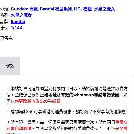
分類:
Gundam 高達
,
Bandai 模型系列
,
HG
,
模型
,
水星之魔女
系列:
水星之魔女
品牌:
Bandai
比例:
1/144
已售完
條款
。網站訂單可選擇順豐到付或門市自取，結帳前請清楚選擇取貨方
法，並確保已提供
正確地址
及
有效的whatsapp聯絡電話號碼
，如
需
任何更改將收取$20手續費
。購物滿$350可享香港免運費優惠，預訂商品不會享有免運優惠
。所有限一貨品，每一個賬戶
每天只可購買一次
，所有同日
重覆交
易會自動取消
，而交易金額將扣除銀行手續費後退回，並
不是全數