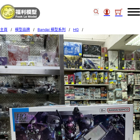
主頁
/
模型品牌
/
Bandai 模型系列
/
HG
/
Bandai HG 1/144 水星之魔女 #22 Heindree Sturm 651129