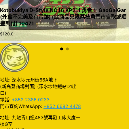
Kotobukiya D-Style NO.16 KP211 勇者王 GaoGaiGar
(外盒不完美及有污跡) (此商品只限荔枝角門市自取或順
豐到付) 10471
$
120.0
加入購物車
地址: 深水埗元州街66A地下
(新高登商場對面) (深水埗地鐵站D1出
口)
電話:
+852 2386 0233
門市查詢WhatsApp:
+852 6682 4478
地址: 九龍青山道483號再發工廠大廈一
樓G室