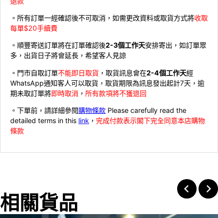
退款
。所有訂單一經確認後不可取消，如需更改資料或取貨方式將
收取
每單$20手續費
。順豐寄送訂單將在訂單確認後
2-3個工作天
安排寄出，如訂單眾
多，出貨日子將會延長，希望客人見諒
。門市自取訂單
不能即日取貨
，取貨訊息會在
2-4個工作天
經
WhatsApp通知客人可以取貨，取貨期限為訊息發出起計7天，逾
期未取訂單將
即時取消
，
所有款項將不獲退回
。下單前，請詳細參閱
購物條款
Please carefully read the
detailed terms in this
link
，
完成付款表示閣下完全同意本店購物
條款
相關貨品