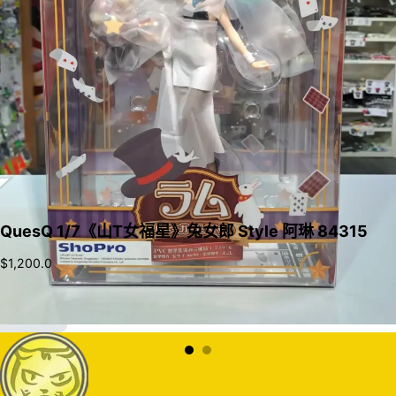
QuesQ 1/7《山T女福星》兔女郎 Style 阿琳 84315
$
1,200.0
加入購物車