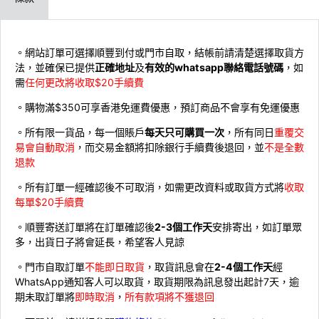
。網站訂單可選擇順豐到付或門市自取，結帳前請清楚選擇取貨方
法，並確保已提供
正確地址
及
有效的whatsapp聯絡電話號碼
，如
需
任何更改將收取$20手續費
。購物滿$350可享香港免運費優惠，預訂商品不會享有免運優惠
。所有限一貨品，每一個賬戶
每天只可購買一次
，所有同日
重覆交
易會自動取消
，而交易金額將扣除銀行手續費後退回，並
不是全數
退款
。所有訂單一經確認後不可取消，如需更改資料或取貨方式將
收取
每單$20手續費
。順豐寄送訂單將在訂單確認後
2-3個工作天
安排寄出，如訂單眾
多，出貨日子將會延長，希望客人見諒
。門市自取訂單
不能即日取貨
，取貨訊息會在
2-4個工作天
經
WhatsApp通知客人可以取貨，取貨期限為訊息發出起計7天，逾
期未取訂單將
即時取消
，
所有款項將不獲退回