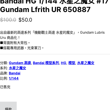
Bandai HG 1/144 水星之魔女 #17
Gundam Lfrith UR 650887
Original price was: $100.0.
Current price is: $50.0.
$
100.0
$
50.0
出自最新的高達系列「機動戰士高達 水星的魔女」，Gundam Lubris
Uru 商品化！
■背面附有大背包。
■搭載專用武器，光束軍刀。
分類:
Gundam 高達
,
Bandai 模型系列
,
HG
,
模型
,
水星之魔女
系列:
水星之魔女
品牌:
Bandai
比例:
1/144
已售完
條款