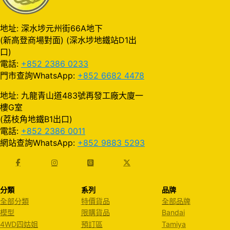
地址: 深水埗元州街66A地下
(新高登商場對面) (深水埗地鐵站D1出
口)
電話:
+852 2386 0233
門市查詢WhatsApp:
+852 6682 4478
地址: 九龍青山道483號再發工廠大廈一
樓G室
(荔枝角地鐵B1出口)
電話:
+852 2386 0011
網站查詢WhatsApp:
+852 9883 5293
分類
系列
品牌
全部分類
特價貨品
全部品牌
模型
限購貨品
Bandai
4WD四姑姐
預訂區
Tamiya