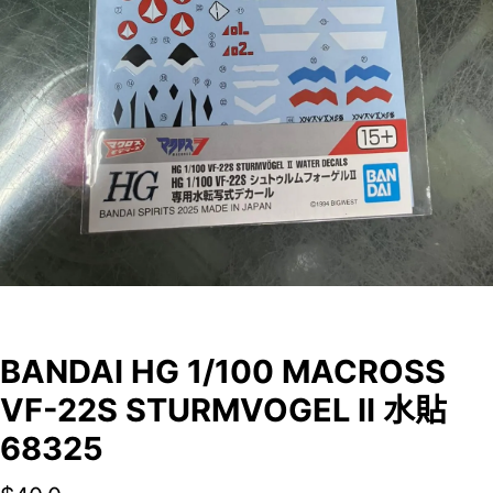
BANDAI HG 1/100 MACROSS
VF-22S STURMVOGEL II 水貼
68325