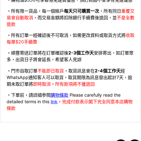
。所有限一貨品，每一個賬戶
每天只可購買一次
，所有同日
重覆交
易會自動取消
，而交易金額將扣除銀行手續費後退回，並
不是全數
退款
。所有訂單一經確認後不可取消，如需更改資料或取貨方式將
收取
每單$20手續費
。順豐寄送訂單將在訂單確認後
2-3個工作天
安排寄出，如訂單眾
多，出貨日子將會延長，希望客人見諒
。門市自取訂單
不能即日取貨
，取貨訊息會在
2-4個工作天
經
WhatsApp通知客人可以取貨，取貨期限為訊息發出起計7天，逾
期未取訂單將
即時取消
，
所有款項將不獲退回
。下單前，請詳細參閱
購物條款
Please carefully read the
detailed terms in this
link
，
完成付款表示閣下完全同意本店購物
條款