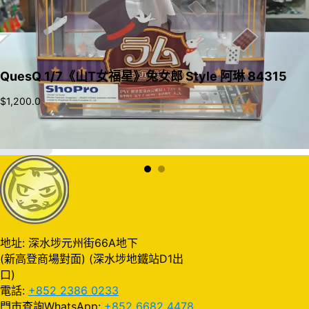
QuesQ 1/7《山T女福星》兔女郎 Style 阿琳 84315
$
1,200.0
加入購物車
地址: 深水埗元州街66A地下
(新高登商場對面) (深水埗地鐵站D1出
口)
電話:
+852 2386 0233
門市查詢WhatsApp:
+852 6682 4478