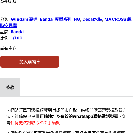
$
40.0
分類:
Gundam 高達
,
Bandai 模型系列
,
HG
,
Decal水貼
,
MACROSS 超
時空要塞
品牌:
Bandai
比例:
1/100
尚有庫存
加入購物車
條款
。網站訂單可選擇順豐到付或門市自取，結帳前請清楚選擇取貨方
法，並確保已提供
正確地址
及
有效的whatsapp聯絡電話號碼
，如
需
任何更改將收取$20手續費
。購物滿$350可享香港免運費優惠，預訂商品不會享有免運優惠