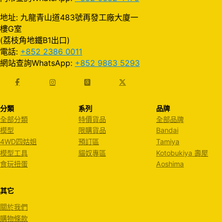
地址: 九龍青山道483號再發工廠大廈一
樓G室
(荔枝角地鐵B1出口)
電話:
+852 2386 0011
網站查詢WhatsApp:
+852 9883 5293
分類
系列
品牌
全部分類
特價貨品
全部品牌
模型
限購貨品
Bandai
4WD四姑姐
預訂區
Tamiya
模型工具
貓奴專區
Kotobukiya 壽屋
食玩扭蛋
Aoshima
其它
關於我們
購物條款