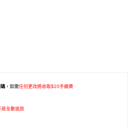
號碼
，如需
任何更改將收取$20手續費
不是全數退款