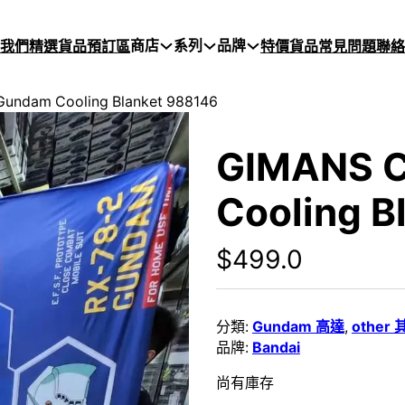
商店
系列
品牌
於我們
精選貨品
預訂區
特價貨品
常見問題
聯絡
undam Cooling Blanket 988146
GIMANS C
Cooling B
$
499.0
分類:
Gundam 高達
,
other
品牌:
Bandai
尚有庫存