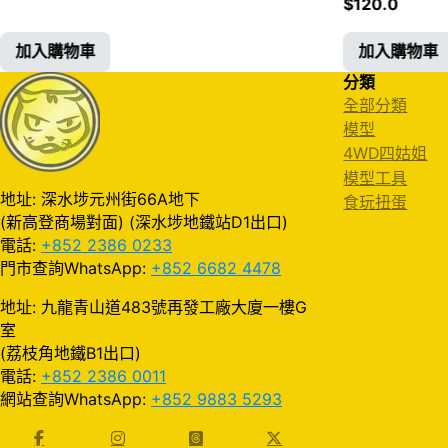
$
120.0
加入購物車
加入購物車
分類
全部分類
模型
4WD四姑姐
模型工具
地址: 深水埗元州街66A地下
食玩扭蛋
(新高登商場對面) (深水埗地鐵站D1出口)
電話:
+852 2386 0233
門市查詢WhatsApp:
+852 6682 4478
地址: 九龍青山道483號再發工廠大廈一樓G
室
(荔枝角地鐵B1出口)
電話:
+852 2386 0011
網站查詢WhatsApp:
+852 9883 5293