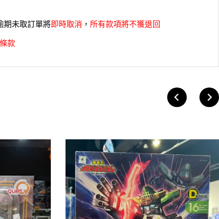
，逾期未取訂單將
即時取消
，
所有款項將不獲退回
條款