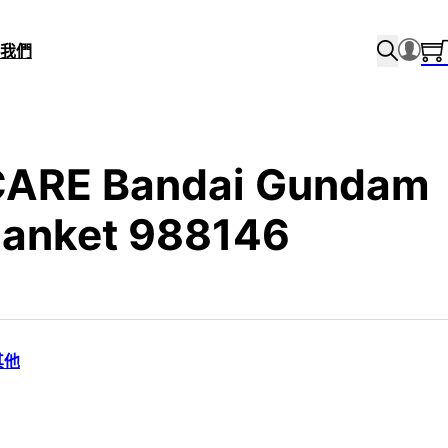
我們
ARE Bandai Gundam
lanket 988146
 其他