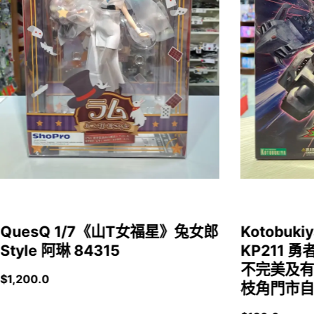
QuesQ 1/7《山T女福星》兔女郎
Kotobukiy
Style 阿琳 84315
KP211 勇
不完美及有
$
1,200.0
枝角門市自取