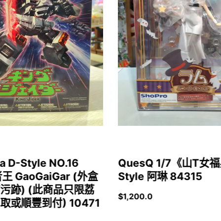
a D-Style NO.16
QuesQ 1/7《山T
者王 GaoGaiGar (外盒
Style 阿琳 84315
污跡) (此商品只限荔
$
1,200.0
或順豐到付) 10471