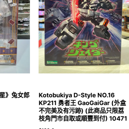
女福星》兔女郎
Kotobukiya D-Style NO.16
KP211 勇者王 GaoGaiGar (外盒
不完美及有污跡) (此商品只限荔
枝角門市自取或順豐到付) 10471