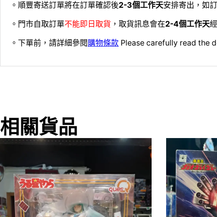
。順豐寄送訂單將在訂單確認後
2-3個工作天
安排寄出，如
。門市自取訂單
不能即日取貨
，取貨訊息會在
2-4個工作天
經
。下單前，請詳細參閱
購物條款
Please carefully read the d
相關貨品