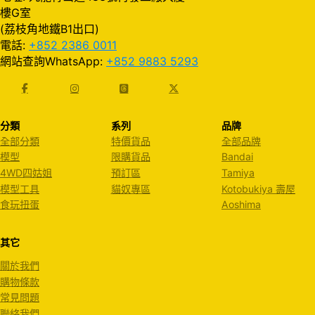
樓G室
(荔枝角地鐵B1出口)
電話:
+852 2386 0011
網站查詢WhatsApp:
+852 9883 5293
分類
系列
品牌
全部分類
特價貨品
全部品牌
模型
限購貨品
Bandai
4WD四姑姐
預訂區
Tamiya
模型工具
貓奴專區
Kotobukiya 壽屋
食玩扭蛋
Aoshima
其它
關於我們
購物條款
常見問題
聯絡我們