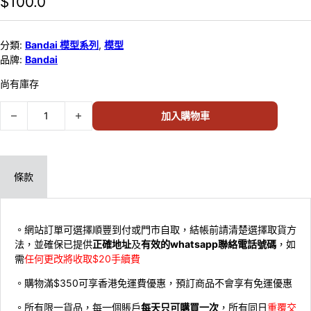
$
100.0
分類:
Bandai 模型系列
,
模型
品牌:
Bandai
尚有庫存
BANDAI GRANDSHIP COLLECTION 10 海上餐廳 BARATIE 57425 數
加入購物車
條款
。網站訂單可選擇順豐到付或門市自取，結帳前請清楚選擇取貨方
法，並確保已提供
正確地址
及
有效的whatsapp聯絡電話號碼
，如
需
任何更改將收取$20手續費
。購物滿$350可享香港免運費優惠，預訂商品不會享有免運優惠
。所有限一貨品，每一個賬戶
每天只可購買一次
，所有同日
重覆交