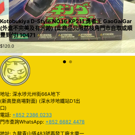
Kotobukiya D-Style NO.16 KP211 勇者王 GaoGaiGar
(外盒不完美及有污跡) (此商品只限荔枝角門市自取或順
豐到付) 10471
$
120.0
加入購物車
地址: 深水埗元州街66A地下
(新高登商場對面) (深水埗地鐵站D1出
口)
電話:
+852 2386 0233
門市查詢WhatsApp:
+852 6682 4478
地址: 九龍青山道483號再發工廠大廈一