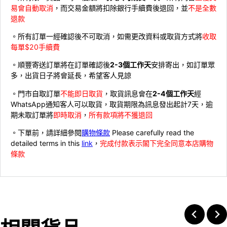
易會自動取消
，而交易金額將扣除銀行手續費後退回，並
不是全數
退款
。所有訂單一經確認後不可取消，如需更改資料或取貨方式將
收取
每單$20手續費
。順豐寄送訂單將在訂單確認後
2-3個工作天
安排寄出，如訂單眾
多，出貨日子將會延長，希望客人見諒
。門市自取訂單
不能即日取貨
，取貨訊息會在
2-4個工作天
經
WhatsApp通知客人可以取貨，取貨期限為訊息發出起計7天，逾
期未取訂單將
即時取消
，
所有款項將不獲退回
。下單前，請詳細參閱
購物條款
Please carefully read the
detailed terms in this
link
，
完成付款表示閣下完全同意本店購物
條款