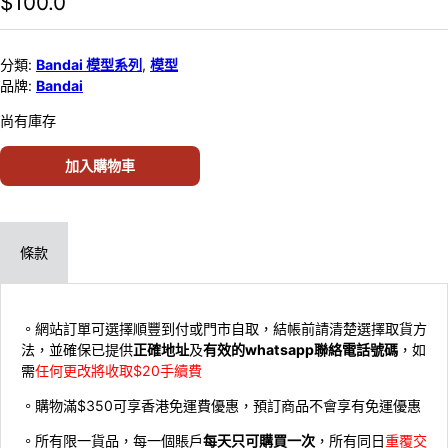
$
100.0
分類:
Bandai 模型系列
,
模型
品牌:
Bandai
尚有庫存
加入購物車
條款
。網站訂單可選擇順豐到付或門市自取，結帳前請清楚選擇取貨方
法，並確保已提供
正確地址
及
有效的whatsapp聯絡電話號碼
，如
需
任何更改將收取$20手續費
。購物滿$350可享香港免運費優惠，預訂商品不會享有免運優惠
。所有限一貨品，每一個賬戶
每天只可購買一次
，所有同日
重覆交