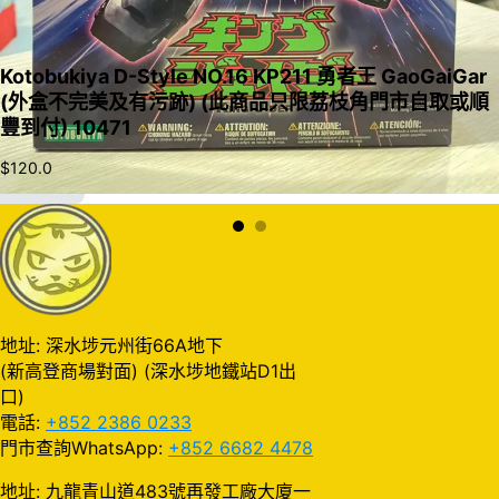
Kotobukiya D-Style NO.16 KP211 勇者王 GaoGaiGar
(外盒不完美及有污跡) (此商品只限荔枝角門市自取或順
豐到付) 10471
$
120.0
加入購物車
地址: 深水埗元州街66A地下
(新高登商場對面) (深水埗地鐵站D1出
口)
電話:
+852 2386 0233
門市查詢WhatsApp:
+852 6682 4478
地址: 九龍青山道483號再發工廠大廈一