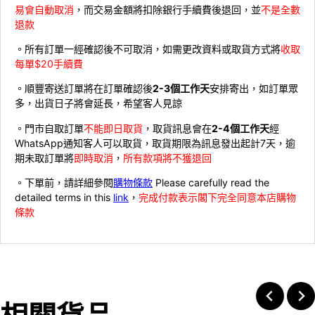
易會自動取消
，而交易金額將扣除銀行手續費後退回，並
不是全數
退款
。所有訂單一經確認後不可取消，如需更改資料或取貨方式將
收取
每單$20手續費
。順豐寄送訂單將在訂單確認後
2-3個工作天
安排寄出，如訂單眾
多，出貨日子將會延長，希望客人見諒
。門市自取訂單
不能即日取貨
，取貨訊息會在
2-4個工作天
經
WhatsApp通知客人可以取貨，取貨期限為訊息發出起計7天，逾
期未取訂單將
即時取消
，
所有款項將不獲退回
。下單前，請詳細參閱
購物條款
Please carefully read the
detailed terms in this
link
，
完成付款表示閣下完全同意本店購物
條款