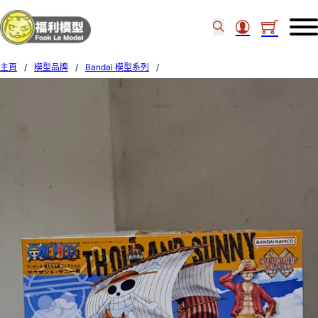
主頁
/
模型品牌
/
Bandai 模型系列
/
Bandai GRAND SHIP COLLECTION 01 Thousand-Sunny 574268