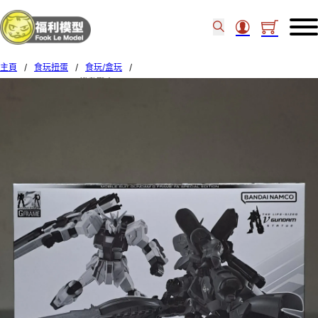
主頁
/
食玩扭蛋
/
食玩/盒玩
/
Bandai GFRAME FA 機動戰士 RX-93FFV & MSN-04FF 835981