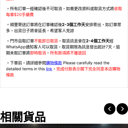
。所有訂單一經確認後不可取消，如需更改資料或取貨方式將
收取
每單$20手續費
。順豐寄送訂單將在訂單確認後
2-3個工作天
安排寄出，如訂單眾
多，出貨日子將會延長，希望客人見諒
。門市自取訂單
不能即日取貨
，取貨訊息會在
2-4個工作天
經
WhatsApp通知客人可以取貨，取貨期限為訊息發出起計7天，逾
期未取訂單將
即時取消
，
所有款項將不獲退回
。下單前，請詳細參閱
購物條款
Please carefully read the
detailed terms in this
link
，
完成付款表示閣下完全同意本店購物
條款
相關貨品