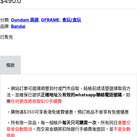
$
490.0
分類:
Gundam 高達
,
GFRAME
,
食玩/盒玩
品牌:
Bandai
已售完
條款
。網站訂單可選擇順豐到付或門市自取，結帳前請清楚選擇取貨方
法，並確保已提供
正確地址
及
有效的whatsapp聯絡電話號碼
，如
需
任何更改將收取$20手續費
。購物滿$350可享香港免運費優惠，預訂商品不會享有免運優惠
。所有限一貨品，每一個賬戶
每天只可購買一次
，所有同日
重覆交
易會自動取消
，而交易金額將扣除銀行手續費後退回，並
不是全數
退款