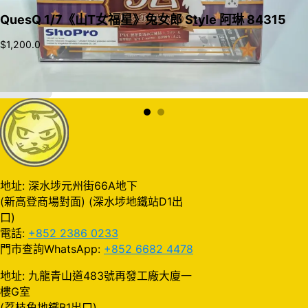
QuesQ 1/7《山T女福星》兔女郎 Style 阿琳 84315
$
1,200.0
加入購物車
地址: 深水埗元州街66A地下
(新高登商場對面) (深水埗地鐵站D1出
口)
電話:
+852 2386 0233
門市查詢WhatsApp:
+852 6682 4478
地址: 九龍青山道483號再發工廠大廈一
樓G室
(荔枝角地鐵B1出口)