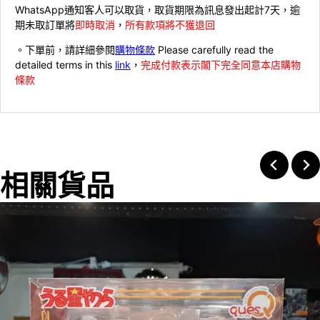
WhatsApp通知客人可以取貨，取貨期限為訊息發出起計7天，逾
期未取訂單將
即時取消
，
所有款項將不獲退回
。下單前，請詳細參閱
購物條款
Please carefully read the
detailed terms in this
link
，
完成付款表示閣下完全同意本店購物
條款
相關貨品