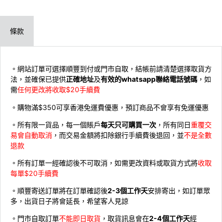
條款
。網站訂單可選擇順豐到付或門市自取，結帳前請清楚選擇取貨方
法，並確保已提供
正確地址
及
有效的whatsapp聯絡電話號碼
，如
需
任何更改將收取$20手續費
。購物滿$350可享香港免運費優惠，預訂商品不會享有免運優惠
。所有限一貨品，每一個賬戶
每天只可購買一次
，所有同日
重覆交
易會自動取消
，而交易金額將扣除銀行手續費後退回，並
不是全數
退款
。所有訂單一經確認後不可取消，如需更改資料或取貨方式將
收取
每單$20手續費
。順豐寄送訂單將在訂單確認後
2-3個工作天
安排寄出，如訂單眾
多，出貨日子將會延長，希望客人見諒
。門市自取訂單
不能即日取貨
，取貨訊息會在
2-4個工作天
經