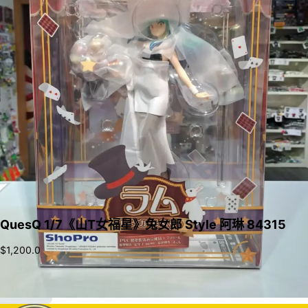
QuesQ 1/7《山T女福星》兔女郎 Style 阿琳 84315
$
1,200.0
加入購物車