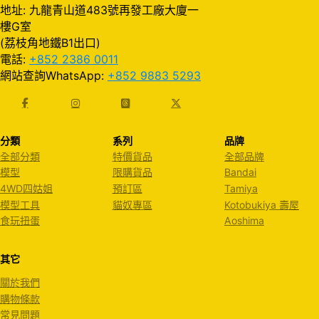
地址: 九龍青山道483號再發工廠大廈一
樓G室
(荔枝角地鐵B1出口)
電話:
+852 2386 0011
網站查詢WhatsApp:
+852 9883 5293
分類
系列
品牌
全部分類
特價貨品
全部品牌
模型
限購貨品
Bandai
4WD四姑姐
預訂區
Tamiya
模型工具
貓奴專區
Kotobukiya 壽屋
食玩扭蛋
Aoshima
其它
關於我們
購物條款
常見問題