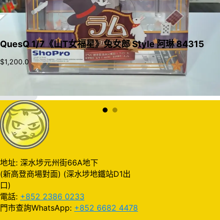
QuesQ 1/7《山T女福星》兔女郎 Style 阿琳 84315
$
1,200.0
加入購物車
地址: 深水埗元州街66A地下
(新高登商場對面) (深水埗地鐵站D1出
口)
電話:
+852 2386 0233
門市查詢WhatsApp:
+852 6682 4478