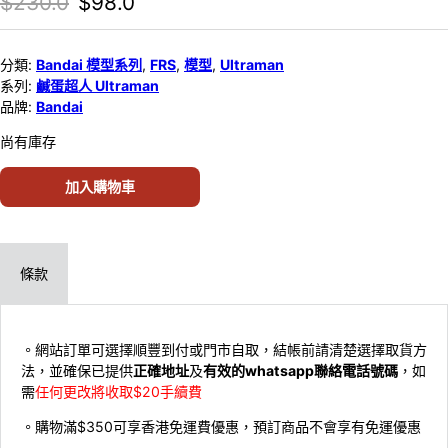
Original price was: $230.0.
Current price is: $98.0.
$
230.0
$
98.0
分類:
Bandai 模型系列
,
FRS
,
模型
,
Ultraman
系列:
鹹蛋超人 Ultraman
品牌:
Bandai
尚有庫存
加入購物車
條款
。網站訂單可選擇順豐到付或門市自取，結帳前請清楚選擇取貨方
法，並確保已提供
正確地址
及
有效的whatsapp聯絡電話號碼
，如
需
任何更改將收取$20手續費
。購物滿$350可享香港免運費優惠，預訂商品不會享有免運優惠