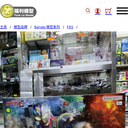
主頁
/
模型品牌
/
Bandai 模型系列
/
FRS
/
Bandai Figure-rise Standard ULTRAMAN DECKER FLASH TYPE 653147