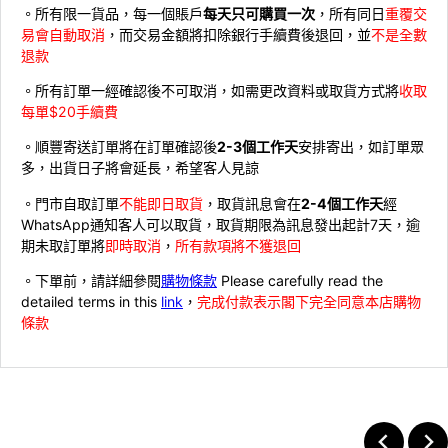
。所有限一貨品，每一個賬戶
每天只可購買一次
，所有同日
重覆交
易會自動取消
，而交易金額將扣除銀行手續費後退回，並
不是全數
退款
。所有訂單一經確認後不可取消，如需更改資料或取貨方式將
收取
每單$20手續費
。順豐寄送訂單將在訂單確認後
2-3個工作天
安排寄出，如訂單眾
多，出貨日子將會延長，希望客人見諒
。門市自取訂單
不能即日取貨
，取貨訊息會在
2-4個工作天
經
WhatsApp通知客人可以取貨，取貨期限為訊息發出起計7天，逾
期未取訂單將
即時取消
，
所有款項將不獲退回
。下單前，請詳細參閱
購物條款
Please carefully read the
detailed terms in this
link
，
完成付款表示閣下完全同意本店購物
條款