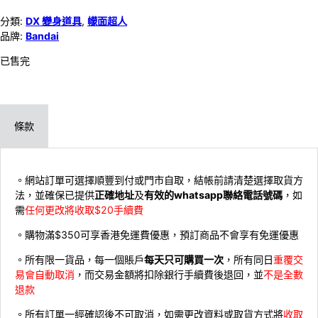
分類:
DX 變身道具
,
幪面超人
品牌:
Bandai
已售完
條款
。網站訂單可選擇順豐到付或門市自取，結帳前請清楚選擇取貨方
法，並確保已提供
正確地址
及
有效的whatsapp聯絡電話號碼
，如
需
任何更改將收取$20手續費
。購物滿$350可享香港免運費優惠，預訂商品不會享有免運優惠
。所有限一貨品，每一個賬戶
每天只可購買一次
，所有同日
重覆交
易會自動取消
，而交易金額將扣除銀行手續費後退回，並
不是全數
退款
。所有訂單一經確認後不可取消，如需更改資料或取貨方式將
收取