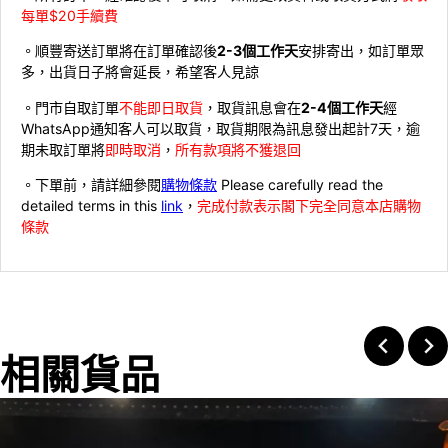
每單$20手續費
。順豐寄送訂單將在訂單確認後
2-3個工作天
安排寄出，如訂單眾
多，出貨日子將會延長，希望客人見諒
。門市自取訂單
不能即日取貨
，取貨訊息會在
2-4個工作天
經
WhatsApp通知客人可以取貨，取貨期限為訊息發出起計7天，逾
期未取訂單將
即時取消
，
所有款項將不獲退回
。下單前，請詳細參閱
購物條款
Please carefully read the
detailed terms in this
link
，
完成付款表示閣下完全同意本店購物
條款
相關貨品