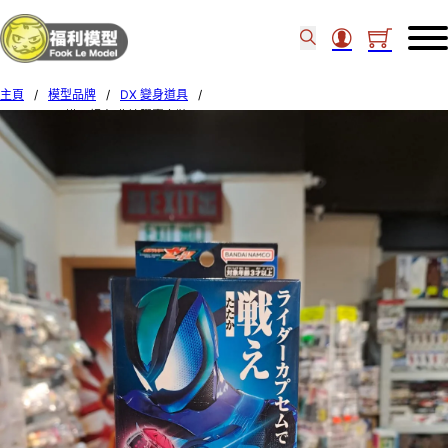
主頁
/
模型品牌
/
DX 變身道具
/
BANDAI DX幪面超人 夢境膠囊套裝01 89995