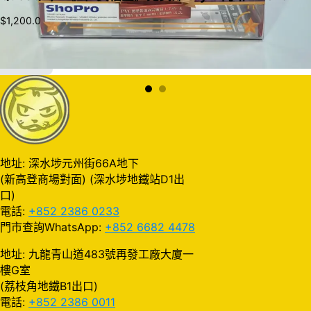
$
1,200.0
加入購物車
地址: 深水埗元州街66A地下
(新高登商場對面) (深水埗地鐵站D1出
口)
電話:
+852 2386 0233
門市查詢WhatsApp:
+852 6682 4478
地址: 九龍青山道483號再發工廠大廈一
樓G室
(荔枝角地鐵B1出口)
電話:
+852 2386 0011