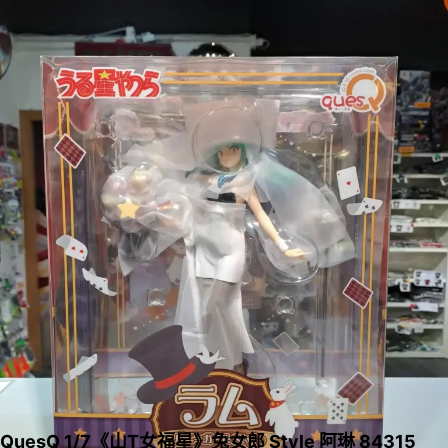
QuesQ 1/7《山T女福星》兔女郎 Style 阿琳 84315