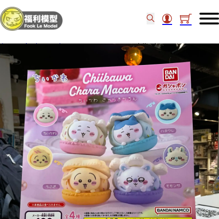
主頁
/
食玩扭蛋
/
扭蛋
/
Bandai Chiikawa 馬卡龍公仔 set of 4pcs (14)