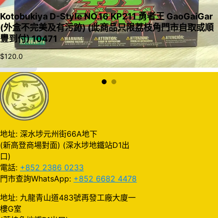
Kotobukiya D-Style NO.16 KP211 勇者王 GaoGaiGar
(外盒不完美及有污跡) (此商品只限荔枝角門市自取或順
豐到付) 10471
$
120.0
加入購物車
地址: 深水埗元州街66A地下
(新高登商場對面) (深水埗地鐵站D1出
口)
電話:
+852 2386 0233
門市查詢WhatsApp:
+852 6682 4478
地址: 九龍青山道483號再發工廠大廈一
樓G室