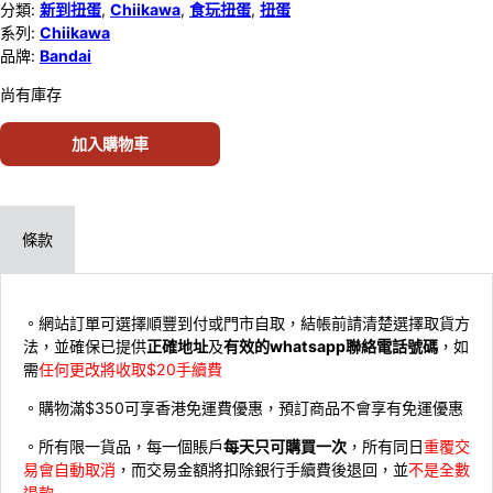
分類:
新到扭蛋
,
Chiikawa
,
食玩扭蛋
,
扭蛋
系列:
Chiikawa
品牌:
Bandai
尚有庫存
加入購物車
條款
。網站訂單可選擇順豐到付或門市自取，結帳前請清楚選擇取貨方
法，並確保已提供
正確地址
及
有效的whatsapp聯絡電話號碼
，如
需
任何更改將收取$20手續費
。購物滿$350可享香港免運費優惠，預訂商品不會享有免運優惠
。所有限一貨品，每一個賬戶
每天只可購買一次
，所有同日
重覆交
易會自動取消
，而交易金額將扣除銀行手續費後退回，並
不是全數
退款