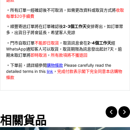
。所有訂單一經確認後不可取消，如需更改資料或取貨方式將
收取
每單$20手續費
。順豐寄送訂單將在訂單確認後
2-3個工作天
安排寄出，如訂單眾
多，出貨日子將會延長，希望客人見諒
。門市自取訂單
不能即日取貨
，取貨訊息會在
2-4個工作天
經
WhatsApp通知客人可以取貨，取貨期限為訊息發出起計7天，逾
期未取訂單將
即時取消
，
所有款項將不獲退回
。下單前，請詳細參閱
購物條款
Please carefully read the
detailed terms in this
link
，
完成付款表示閣下完全同意本店購物
條款
相關貨品