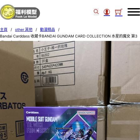
主頁
/
other 其他
/
動漫精品
/
Bandai Carddass 收藏卡BANDAI GUNDAM CARD COLLECTION 水星的魔女 第3
彈 (原盒20件) 11897