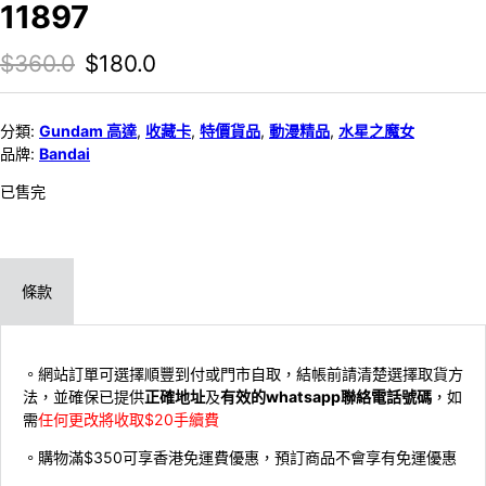
11897
Original price was: $360.0.
Current price is: $180.0.
$
360.0
$
180.0
分類:
Gundam 高達
,
收藏卡
,
特價貨品
,
動漫精品
,
水星之魔女
品牌:
Bandai
已售完
條款
。網站訂單可選擇順豐到付或門市自取，結帳前請清楚選擇取貨方
法，並確保已提供
正確地址
及
有效的whatsapp聯絡電話號碼
，如
需
任何更改將收取$20手續費
。購物滿$350可享香港免運費優惠，預訂商品不會享有免運優惠