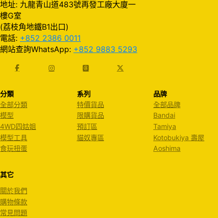
地址: 九龍青山道483號再發工廠大廈一
樓G室
(荔枝角地鐵B1出口)
電話:
+852 2386 0011
網站查詢WhatsApp:
+852 9883 5293
分類
系列
品牌
全部分類
特價貨品
全部品牌
模型
限購貨品
Bandai
4WD四姑姐
預訂區
Tamiya
模型工具
貓奴專區
Kotobukiya 壽屋
食玩扭蛋
Aoshima
其它
關於我們
購物條款
常見問題