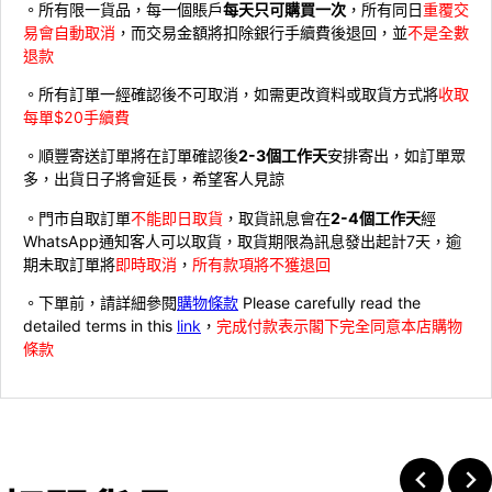
。所有限一貨品，每一個賬戶
每天只可購買一次
，所有同日
重覆交
易會自動取消
，而交易金額將扣除銀行手續費後退回，並
不是全數
退款
。所有訂單一經確認後不可取消，如需更改資料或取貨方式將
收取
每單$20手續費
。順豐寄送訂單將在訂單確認後
2-3個工作天
安排寄出，如訂單眾
多，出貨日子將會延長，希望客人見諒
。門市自取訂單
不能即日取貨
，取貨訊息會在
2-4個工作天
經
WhatsApp通知客人可以取貨，取貨期限為訊息發出起計7天，逾
期未取訂單將
即時取消
，
所有款項將不獲退回
。下單前，請詳細參閱
購物條款
Please carefully read the
detailed terms in this
link
，
完成付款表示閣下完全同意本店購物
條款