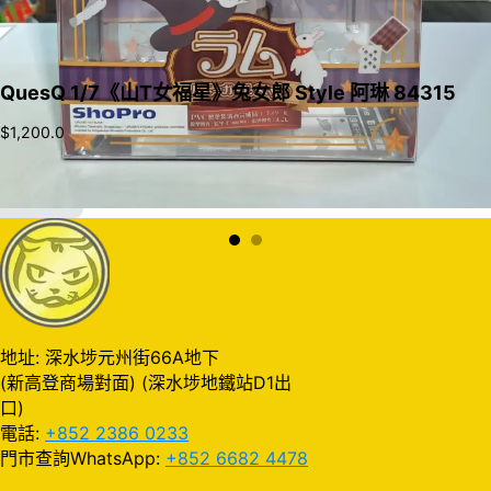
QuesQ 1/7《山T女福星》兔女郎 Style 阿琳 84315
$
1,200.0
加入購物車
地址: 深水埗元州街66A地下
(新高登商場對面) (深水埗地鐵站D1出
口)
電話:
+852 2386 0233
門市查詢WhatsApp:
+852 6682 4478