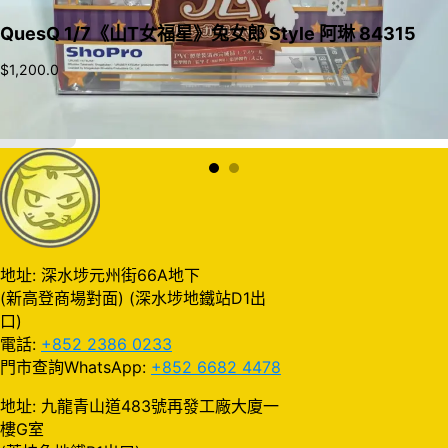
QuesQ 1/7《山T女福星》兔女郎 Style 阿琳 84315
$
1,200.0
加入購物車
地址: 深水埗元州街66A地下
(新高登商場對面) (深水埗地鐵站D1出
口)
電話:
+852 2386 0233
門市查詢WhatsApp:
+852 6682 4478
地址: 九龍青山道483號再發工廠大廈一
樓G室