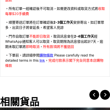
。所有訂單一經確認後不可取消，如需更改資料或取貨方式將
收取
每單$20手續費
。順豐寄送訂單將在訂單確認後
2-3個工作天
安排寄出，如訂單眾
多，出貨日子將會延長，希望客人見諒
。門市自取訂單
不能即日取貨
，取貨訊息會在
2-4個工作天
經
WhatsApp通知客人可以取貨，取貨期限為訊息發出起計7天，逾
期未取訂單將
即時取消
，
所有款項將不獲退回
。下單前，請詳細參閱
購物條款
Please carefully read the
detailed terms in this
link
，
完成付款表示閣下完全同意本店購物
條款
相關貨品