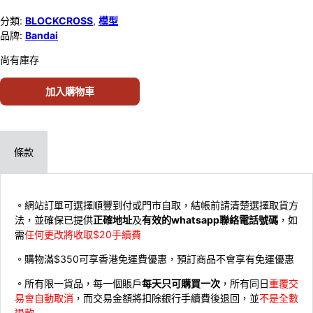
分類:
BLOCKCROSS
,
模型
品牌:
Bandai
尚有庫存
加入購物車
條款
。網站訂單可選擇順豐到付或門市自取，結帳前請清楚選擇取貨方
法，並確保已提供
正確地址
及
有效的whatsapp聯絡電話號碼
，如
需
任何更改將收取$20手續費
。購物滿$350可享香港免運費優惠，預訂商品不會享有免運優惠
。所有限一貨品，每一個賬戶
每天只可購買一次
，所有同日
重覆交
易會自動取消
，而交易金額將扣除銀行手續費後退回，並
不是全數
退款