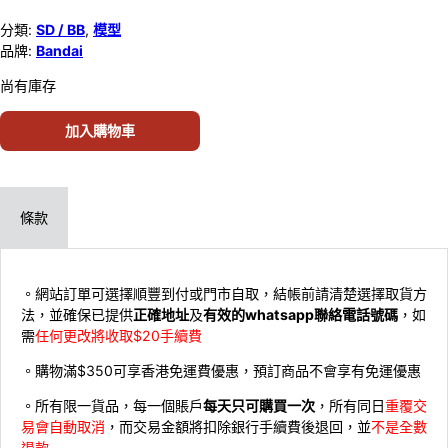
分類:
SD / BB
,
模型
品牌:
Bandai
尚有庫存
加入購物車
條款
。網站訂單可選擇順豐到付或門市自取，結帳前請清楚選擇取貨方
法，並確保已提供
正確地址
及
有效的whatsapp聯絡電話號碼
，如
需
任何更改將收取$20手續費
。購物滿$350可享香港免運費優惠，預訂商品不會享有免運優惠
。所有限一貨品，每一個賬戶
每天只可購買一次
，所有同日
重覆交
易會自動取消
，而交易金額將扣除銀行手續費後退回，並
不是全數
退款