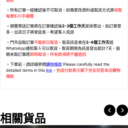
。所有訂單一經確認後不可取消，如需更改資料或取貨方式將
收取
每單$20手續費
。順豐寄送訂單將在訂單確認後
2-3個工作天
安排寄出，如訂單眾
多，出貨日子將會延長，希望客人見諒
。門市自取訂單
不能即日取貨
，取貨訊息會在
2-4個工作天
經
WhatsApp通知客人可以取貨，取貨期限為訊息發出起計7天，逾
期未取訂單將
即時取消
，
所有款項將不獲退回
。下單前，請詳細參閱
購物條款
Please carefully read the
detailed terms in this
link
，
完成付款表示閣下完全同意本店購物
條款
相關貨品