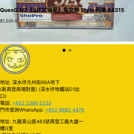
QuesQ 1/7《山T女福星》兔女郎 Style 阿琳 84315
$
1,200.0
加入購物車
地址: 深水埗元州街66A地下
(新高登商場對面) (深水埗地鐵站D1出
口)
電話:
+852 2386 0233
門市查詢WhatsApp:
+852 6682 4478
地址: 九龍青山道483號再發工廠大廈一
樓G室