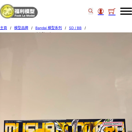
主頁
/
模型品牌
/
Bandai 模型系列
/
SD / BB
/
BANDAI BB LEGEND 武者號斗丸 57965