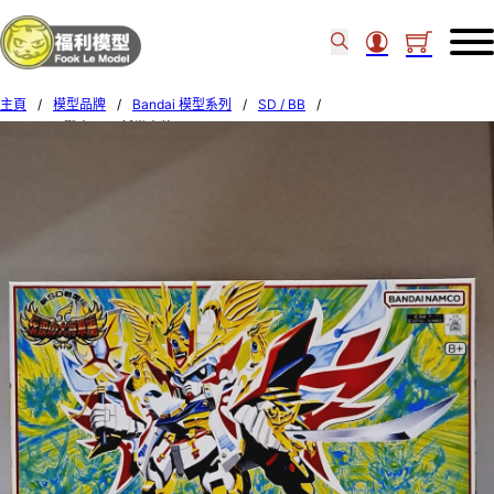
主頁
/
模型品牌
/
Bandai 模型系列
/
SD / BB
/
Bandai BB戰士 120 新世大將軍 663399