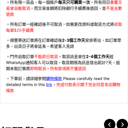
。所有限一貨品，每一個賬戶
每天只可購買一次
，所有同日
重覆交
易會自動取消
，而交易金額將扣除銀行手續費後退回，並
不是全數
退款
。所有訂單一經確認後不可取消，如需更改資料或取貨方式將
收取
每單$20手續費
。順豐寄送訂單將在訂單確認後
2-3個工作天
安排寄出，如訂單眾
多，出貨日子將會延長，希望客人見諒
。門市自取訂單
不能即日取貨
，取貨訊息會在
2-4個工作天
經
WhatsApp通知客人可以取貨，取貨期限為訊息發出起計7天，逾
期未取訂單將
即時取消
，
所有款項將不獲退回
。下單前，請詳細參閱
購物條款
Please carefully read the
detailed terms in this
link
，
完成付款表示閣下完全同意本店購物
條款