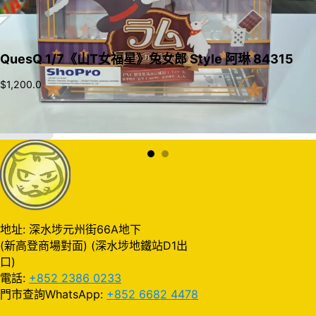
QuesQ 1/7《山T女福星》兔女郎 Style 阿琳 84315
$
1,200.0
加入購物車
地址: 深水埗元州街66A地下
(新高登商場對面) (深水埗地鐵站D1出
口)
電話:
+852 2386 0233
門市查詢WhatsApp:
+852 6682 4478