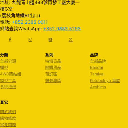
地址: 九龍青山道483號再發工廠大廈一
樓G室
(荔枝角地鐵B1出口)
電話:
+852 2386 0011
網站查詢WhatsApp:
+852 9883 5293
分類
系列
品牌
全部分類
特價貨品
全部品牌
模型
限購貨品
Bandai
4WD四姑姐
預訂區
Tamiya
模型工具
貓奴專區
Kotobukiya 壽屋
食玩扭蛋
Aoshima
其它
關於我們
購物條款
常見問題