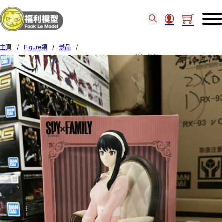
主頁
/
Figure類
/
景品
/
BANDAI Banpresto SPY x FAILMY YOR FORGER 約兒·佛傑 882476