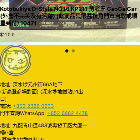
Kotobukiya D-Style NO.16 KP211 勇者王 GaoGaiGar
(外盒不完美及有污跡) (此商品只限荔枝角門市自取或順
豐到付) 10471
$
120.0
加入購物車
地址: 深水埗元州街66A地下
(新高登商場對面) (深水埗地鐵站D1出
口)
電話:
+852 2386 0233
門市查詢WhatsApp:
+852 6682 4478
地址: 九龍青山道483號再發工廠大廈一
樓G室
(荔枝角地鐵B1出口)