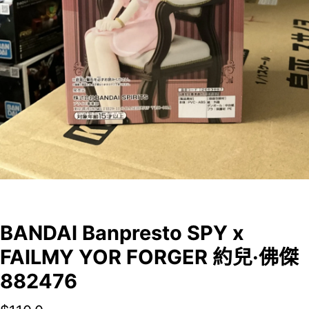
BANDAI Banpresto SPY x
FAILMY YOR FORGER 約兒·佛傑
882476