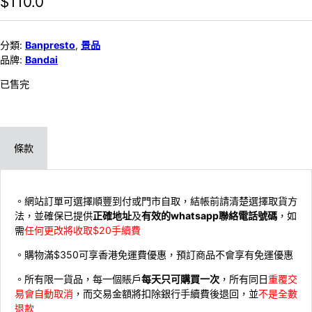
$
110.0
分類:
Banpresto
,
景品
品牌:
Bandai
已售完
條款
。網站訂單可選擇順豐到付或門市自取，結帳前請清楚選擇取貨方
法，並確保已提供
正確地址
及
有效的whatsapp聯絡電話號碼
，如
需
任何更改將收取$20手續費
。購物滿$350可享香港免運費優惠，預訂商品不會享有免運優惠
。所有限一貨品，每一個賬戶
每天只可購買一次
，所有同日
重覆交
易會自動取消
，而交易金額將扣除銀行手續費後退回，並
不是全數
退款