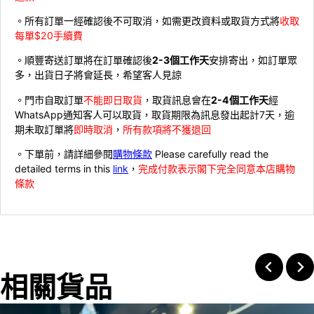
。所有訂單一經確認後不可取消，如需更改資料或取貨方式將
收取
每單$20手續費
。順豐寄送訂單將在訂單確認後
2-3個工作天
安排寄出，如訂單眾
多，出貨日子將會延長，希望客人見諒
。門市自取訂單
不能即日取貨
，取貨訊息會在
2-4個工作天
經
WhatsApp通知客人可以取貨，取貨期限為訊息發出起計7天，逾
期未取訂單將
即時取消
，
所有款項將不獲退回
。下單前，請詳細參閱
購物條款
Please carefully read the
detailed terms in this
link
，
完成付款表示閣下完全同意本店購物
條款
相關貨品