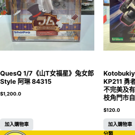
QuesQ 1/7《山T女福星》兔女郎
Kotobukiy
Style 阿琳 84315
KP211 勇
不完美及有
$
1,200.0
枝角門市自取
$
120.0
加入購物車
加入購物車
分類