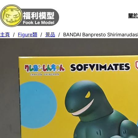
關
主頁
/
Figure類
/
景品
/
BANDAI Banpresto Shirimarudas