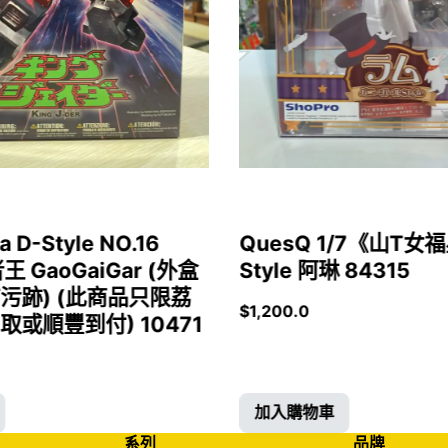
a D-Style NO.16
QuesQ 1/7《山T
者王 GaoGaiGar (外盒
Style 阿琳 84315
污跡) (此商品只限荔
$
1,200.0
或順豐到付) 10471
加入購物車
系列
品牌