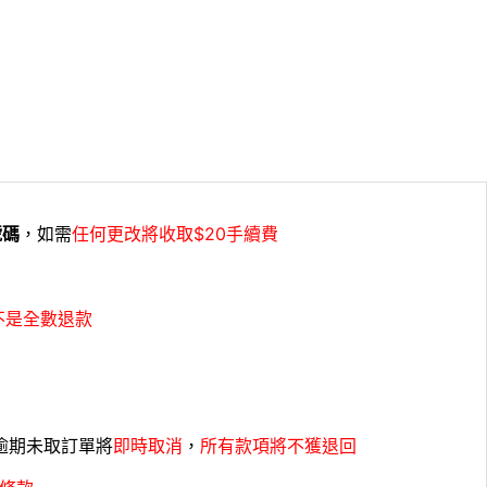
號碼
，如需
任何更改將收取$20手續費
不是全數退款
，逾期未取訂單將
即時取消
，
所有款項將不獲退回