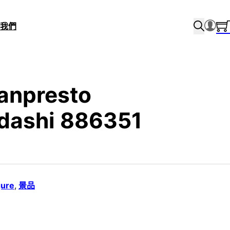
我們
anpresto
dashi 886351
gure
,
景品