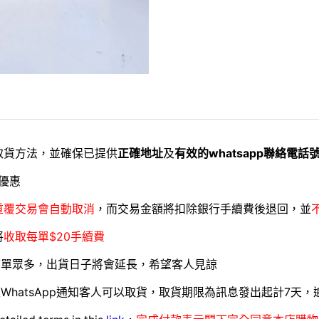
取貨方法，並確保已提供
正確地址
及
有效的whatsapp聯絡電話
優惠
重覆交易會自動取消
，而交易金額將扣除銀行手續費後退回，並
將
收取每單$20手續費
訂單眾多，出貨日子將會延長，希望客人見諒
WhatsApp通知客人可以取貨，取貨期限為訊息發出起計7天