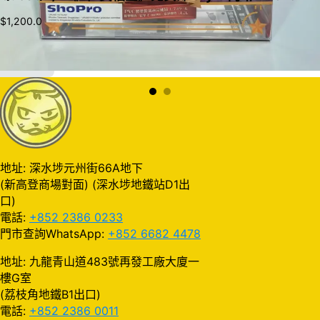
$
1,200.0
加入購物車
地址: 深水埗元州街66A地下
(新高登商場對面) (深水埗地鐵站D1出
口)
電話:
+852 2386 0233
門市查詢WhatsApp:
+852 6682 4478
地址: 九龍青山道483號再發工廠大廈一
樓G室
(荔枝角地鐵B1出口)
電話:
+852 2386 0011