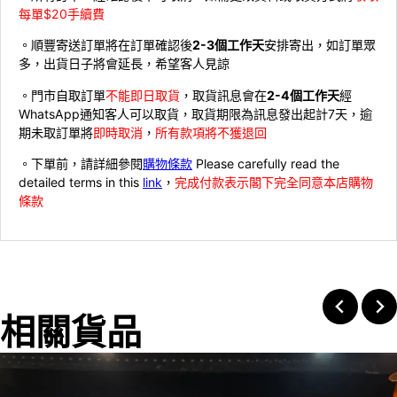
每單$20手續費
。順豐寄送訂單將在訂單確認後
2-3個工作天
安排寄出，如訂單眾
多，出貨日子將會延長，希望客人見諒
。門市自取訂單
不能即日取貨
，取貨訊息會在
2-4個工作天
經
WhatsApp通知客人可以取貨，取貨期限為訊息發出起計7天，逾
期未取訂單將
即時取消
，
所有款項將不獲退回
。下單前，請詳細參閱
購物條款
Please carefully read the
detailed terms in this
link
，
完成付款表示閣下完全同意本店購物
條款
相關貨品