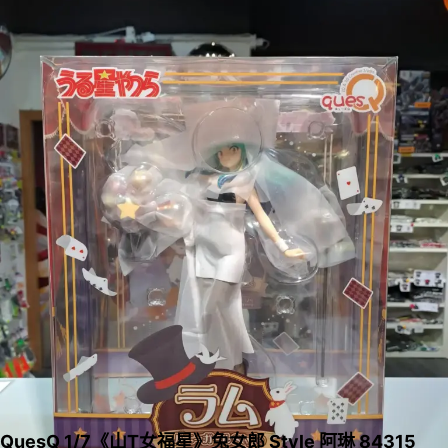
QuesQ 1/7《山T女福星》兔女郎 Style 阿琳 84315