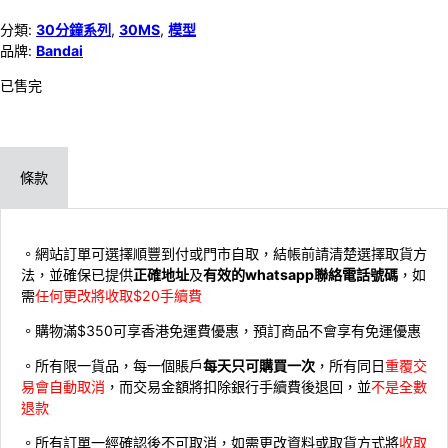
分類:
30分鐘系列
,
30MS
,
模型
品牌:
Bandai
已售完
條款
。網站訂單可選擇順豐到付或門市自取，結帳前請清楚選擇取貨方
法，並確保已提供
正確地址
及
有效的whatsapp聯絡電話號碼
，如
需
任何更改將收取$20手續費
。購物滿$350可享香港免運費優惠，預訂商品不會享有免運優惠
。所有限一貨品，每一個賬戶
每天只可購買一次
，所有同日
重覆交
易會自動取消
，而交易金額將扣除銀行手續費後退回，並
不是全數
退款
。所有訂單一經確認後不可取消，如需更改資料或取貨方式將
收取