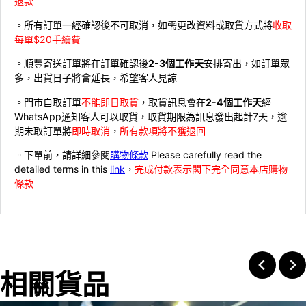
退款
。所有訂單一經確認後不可取消，如需更改資料或取貨方式將
收取
每單$20手續費
。順豐寄送訂單將在訂單確認後
2-3個工作天
安排寄出，如訂單眾
多，出貨日子將會延長，希望客人見諒
。門市自取訂單
不能即日取貨
，取貨訊息會在
2-4個工作天
經
WhatsApp通知客人可以取貨，取貨期限為訊息發出起計7天，逾
期未取訂單將
即時取消
，
所有款項將不獲退回
。下單前，請詳細參閱
購物條款
Please carefully read the
detailed terms in this
link
，
完成付款表示閣下完全同意本店購物
條款
相關貨品