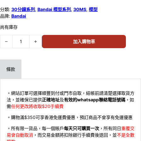
分類:
30分鐘系列
,
Bandai 模型系列
,
30MS
,
模型
品牌:
Bandai
尚有庫存
Bandai 30MS OP-09 PARTS SET 9 (COLOR C) 654458 數量
加入購物車
條款
。網站訂單可選擇順豐到付或門市自取，結帳前請清楚選擇取貨方
法，並確保已提供
正確地址
及
有效的whatsapp聯絡電話號碼
，如
需
任何更改將收取$20手續費
。購物滿$350可享香港免運費優惠，預訂商品不會享有免運優惠
。所有限一貨品，每一個賬戶
每天只可購買一次
，所有同日
重覆交
易會自動取消
，而交易金額將扣除銀行手續費後退回，並
不是全數