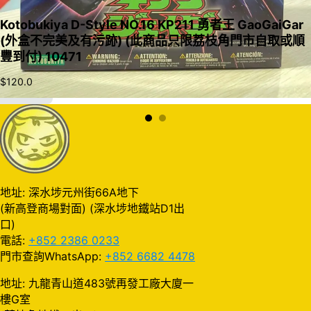
Kotobukiya D-Style NO.16 KP211 勇者王 GaoGaiGar
(外盒不完美及有污跡) (此商品只限荔枝角門市自取或順
豐到付) 10471
$
120.0
加入購物車
地址: 深水埗元州街66A地下
(新高登商場對面) (深水埗地鐵站D1出
口)
電話:
+852 2386 0233
門市查詢WhatsApp:
+852 6682 4478
地址: 九龍青山道483號再發工廠大廈一
樓G室