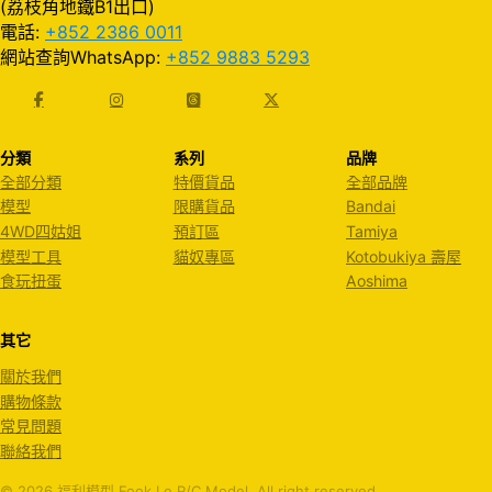
(荔枝角地鐵B1出口)
電話:
+852 2386 0011
網站查詢WhatsApp:
+852 9883 5293
分類
系列
品牌
全部分類
特價貨品
全部品牌
模型
限購貨品
Bandai
4WD四姑姐
預訂區
Tamiya
模型工具
貓奴專區
Kotobukiya 壽屋
食玩扭蛋
Aoshima
其它
關於我們
購物條款
常見問題
聯絡我們
© 2026 福利模型 Fook Le R/C Model. All right reserved.