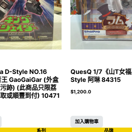
a D-Style NO.16
QuesQ 1/7《山T
者王 GaoGaiGar (外盒
Style 阿琳 84315
污跡) (此商品只限荔
$
1,200.0
或順豐到付) 10471
加入購物車
系列
品牌