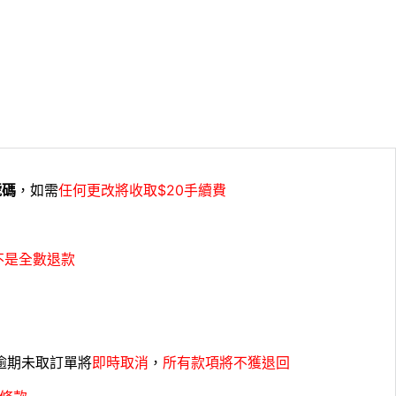
號碼
，如需
任何更改將收取$20手續費
不是全數退款
，逾期未取訂單將
即時取消
，
所有款項將不獲退回