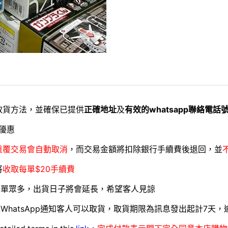
取貨方法，並確保已提供
正確地址
及
有效的whatsapp聯絡電話
優惠
重覆交易會自動取消
，而交易金額將扣除銀行手續費後退回，並
將
收取每單$20手續費
訂單眾多，出貨日子將會延長，希望客人見諒
WhatsApp通知客人可以取貨，取貨期限為訊息發出起計7天