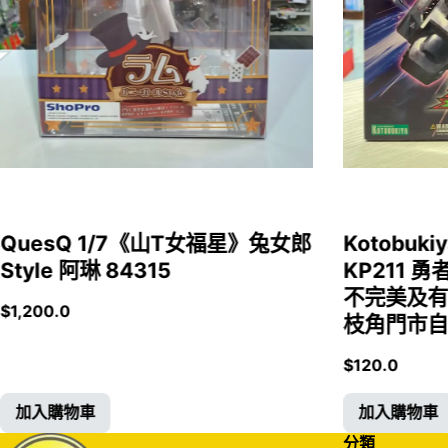
QuesQ 1/7《山T女福星》兔女郎
Kotobukiy
Style 阿琳 84315
KP211 勇
不完美及有
$
1,200.0
枝角門市自取
$
120.0
加入購物車
加入購物車
分類