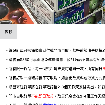
條款
。網站訂單可選擇順豐到付或門市自取，結帳前請清楚選擇
。購物滿$350可享香港免運費優惠，預訂商品不會享有免運
。所有限一貨品，每一個賬戶
每天只可購買一次
，所有同日
。所有訂單一經確認後不可取消，如需更改資料或取貨方式
。順豐寄送訂單將在訂單確認後
2-3個工作天
安排寄出，如
。門市自取訂單
不能即日取貨
，取貨訊息會在
2-4個工作天
經