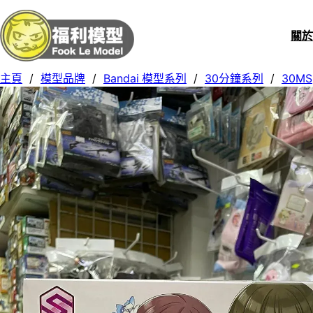
關
主頁
/
模型品牌
/
Bandai 模型系列
/
30分鐘系列
/
30MS