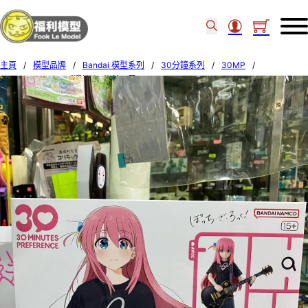
主頁
/
模型品牌
/
Bandai 模型系列
/
30分鐘系列
/
30MP
/
Bandai 30MPM [孤獨搖滾] 後藤一里 68355