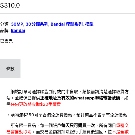
$
310.0
分類:
30MP
,
30分鐘系列
,
Bandai 模型系列
,
模型
品牌:
Bandai
已售完
條款
。網站訂單可選擇順豐到付或門市自取，結帳前請清楚選擇取貨方
法，並確保已提供
正確地址
及
有效的whatsapp聯絡電話號碼
，如
需
任何更改將收取$20手續費
。購物滿$350可享香港免運費優惠，預訂商品不會享有免運優惠
。所有限一貨品，每一個賬戶
每天只可購買一次
，所有同日
重覆交
易會自動取消
，而交易金額將扣除銀行手續費後退回，並
不是全數