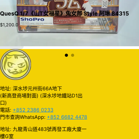
QuesQ 1/7《山T女福星》兔女郎 Style 阿琳 84315
$
1,200.0
加入購物車
地址: 深水埗元州街66A地下
(新高登商場對面) (深水埗地鐵站D1出
口)
電話:
+852 2386 0233
門市查詢WhatsApp:
+852 6682 4478
地址: 九龍青山道483號再發工廠大廈一
樓G室