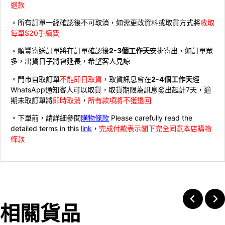
退款
。所有訂單一經確認後不可取消，如需更改資料或取貨方式將
收取
每單$20手續費
。順豐寄送訂單將在訂單確認後
2-3個工作天
安排寄出，如訂單眾
多，出貨日子將會延長，希望客人見諒
。門市自取訂單
不能即日取貨
，取貨訊息會在
2-4個工作天
經
WhatsApp通知客人可以取貨，取貨期限為訊息發出起計7天，逾
期未取訂單將
即時取消
，
所有款項將不獲退回
。下單前，請詳細參閱
購物條款
Please carefully read the
detailed terms in this
link
，
完成付款表示閣下完全同意本店購物
條款
相關貨品