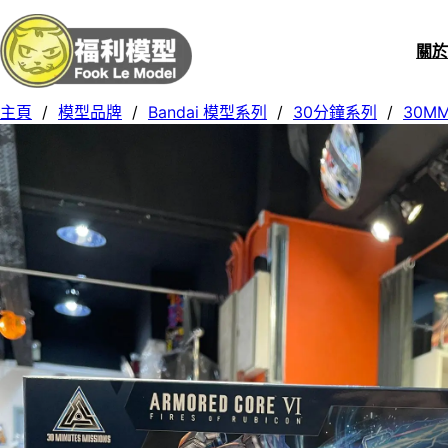
關
主頁
/
模型品牌
/
Bandai 模型系列
/
30分鐘系列
/
30M