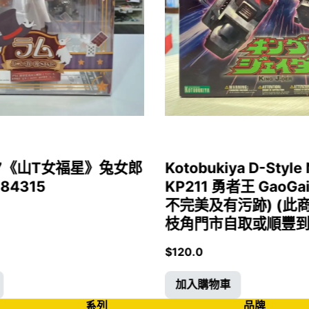
1/7《山T女福星》兔女郎
Kotobukiya D-Style 
 84315
KP211 勇者王 GaoGa
不完美及有污跡) (此
枝角門市自取或順豐到付)
$
120.0
加入購物車
系列
品牌