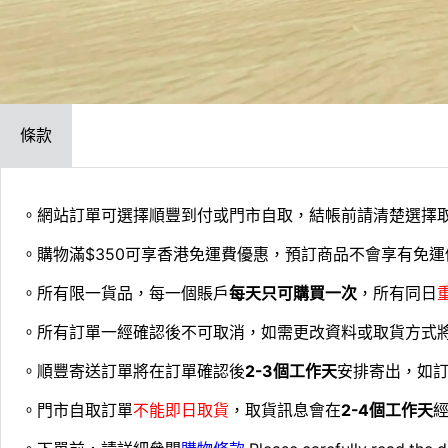
條款
。網站訂單可選擇順豐到付或門市自取，結帳前請清楚選擇
。購物滿$350可享香港免運費優惠，預訂商品不會享有免運
。所有限一貨品，每一個賬戶
每天只可購買一次
，所有同日
。所有訂單一經確認後不可取消，如需更改資料或取貨方式
。順豐寄送訂單將在訂單確認後
2-3個工作天
安排寄出，如
。門市自取訂單
不能即日取貨
，取貨訊息會在
2-4個工作天
經