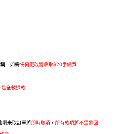
號碼
，如需
任何更改將收取$20手續費
不是全數退款
，逾期未取訂單將
即時取消
，
所有款項將不獲退回