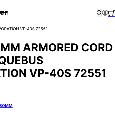
我們
ORATION VP-40S 72551
30MM ARMORED CORD
RQUEBUS
ION VP-40S 72551
30MM