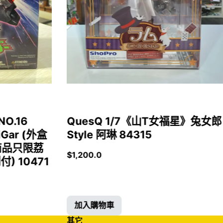
NO.16
QuesQ 1/7《山T女福星》兔女郎
iGar (外盒
Style 阿琳 84315
商品只限荔
$
1,200.0
 10471
加入購物車
其它