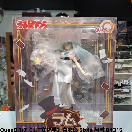
QuesQ 1/7《山T女福星》兔女郎 Style 阿琳 84315