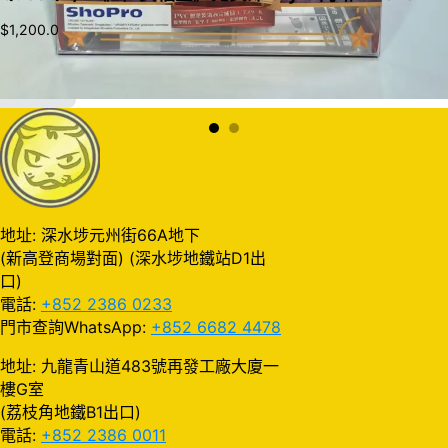
$
1,200.0
加入購物車
地址: 深水埗元州街66A地下
(新高登商場對面) (深水埗地鐵站D1出
口)
電話:
+852 2386 0233
門市查詢WhatsApp:
+852 6682 4478
地址: 九龍青山道483號再發工廠大廈一
樓G室
(荔枝角地鐵B1出口)
電話:
+852 2386 0011