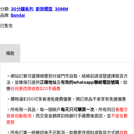
分類:
30分鐘系列
,
新到模型
,
30MM
品牌:
Bandai
已售完
條款
。網站訂單可選擇順豐到付或門市自取，結帳前請清楚選擇取貨方
法，並確保已提供
正確地址
及
有效的whatsapp聯絡電話號碼
，如
需
任何更改將收取$20手續費
。購物滿$350可享香港免運費優惠，預訂商品不會享有免運優惠
。所有限一貨品，每一個賬戶
每天只可購買一次
，所有同日
重覆交
易會自動取消
，而交易金額將扣除銀行手續費後退回，並
不是全數
退款
。所有訂單一經確認後不可取消，如需更改資料或取貨方式將
收取