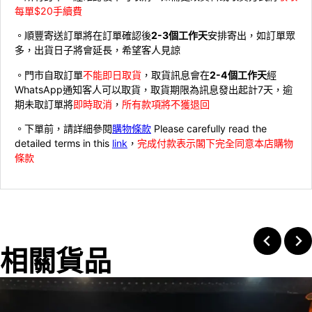
每單$20手續費
。順豐寄送訂單將在訂單確認後
2-3個工作天
安排寄出，如訂單眾
多，出貨日子將會延長，希望客人見諒
。門市自取訂單
不能即日取貨
，取貨訊息會在
2-4個工作天
經
WhatsApp通知客人可以取貨，取貨期限為訊息發出起計7天，逾
期未取訂單將
即時取消
，
所有款項將不獲退回
。下單前，請詳細參閱
購物條款
Please carefully read the
detailed terms in this
link
，
完成付款表示閣下完全同意本店購物
條款
相關貨品