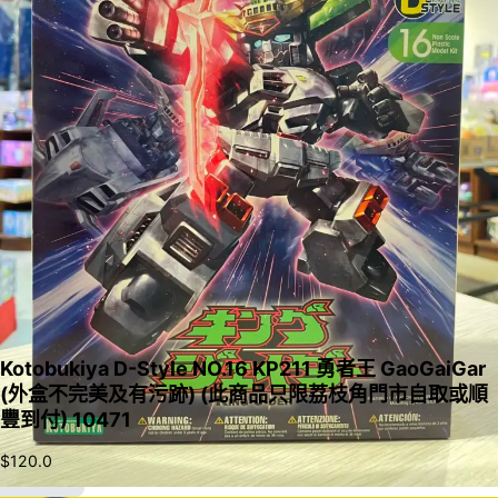
Kotobukiya D-Style NO.16 KP211 勇者王 GaoGaiGar
(外盒不完美及有污跡) (此商品只限荔枝角門市自取或順
豐到付) 10471
$
120.0
加入購物車