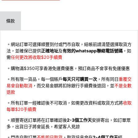
條款
。網站訂單可選擇順豐到付或門市自取，結帳前請清楚選擇取貨方
法，並確保已提供
正確地址
及
有效的whatsapp聯絡電話號碼
，如
需
任何更改將收取$20手續費
。購物滿$350可享香港免運費優惠，預訂商品不會享有免運優惠
。所有限一貨品，每一個賬戶
每天只可購買一次
，所有同日
重覆交
易會自動取消
，而交易金額將扣除銀行手續費後退回，並
不是全數
退款
。所有訂單一經確認後不可取消，如需更改資料或取貨方式將
收取
每單$20手續費
。順豐寄送訂單將在訂單確認後
2-3個工作天
安排寄出，如訂單眾
多，出貨日子將會延長，希望客人見諒
。門市自取訂單
不能即日取貨
，取貨訊息會在
2-4個工作天
經