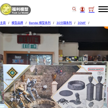
主頁
/
模型品牌
/
Bandai 模型系列
/
30分鐘系列
/
30MF
/
Bandai 30MF 幻想戰記 組裝模型 – 改裝用建築物 3 – 72539