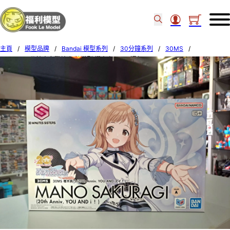
主頁
/
模型品牌
/
Bandai 模型系列
/
30分鐘系列
/
30MS
/
Bandai 30分鐘少女戰線 組裝模型 櫻木真乃 (20週年 YOU AND I!) 72536