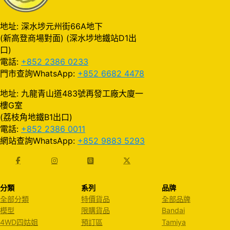
地址: 深水埗元州街66A地下
(新高登商場對面) (深水埗地鐵站D1出
口)
電話:
+852 2386 0233
門市查詢WhatsApp:
+852 6682 4478
地址: 九龍青山道483號再發工廠大廈一
樓G室
(荔枝角地鐵B1出口)
電話:
+852 2386 0011
網站查詢WhatsApp:
+852 9883 5293
分類
系列
品牌
全部分類
特價貨品
全部品牌
模型
限購貨品
Bandai
4WD四姑姐
預訂區
Tamiya