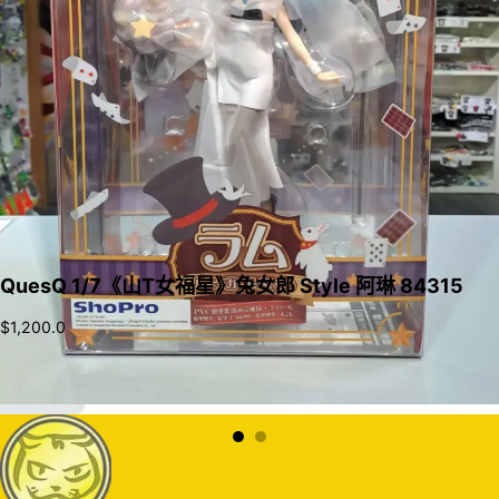
QuesQ 1/7《山T女福星》兔女郎 Style 阿琳 84315
$
1,200.0
加入購物車