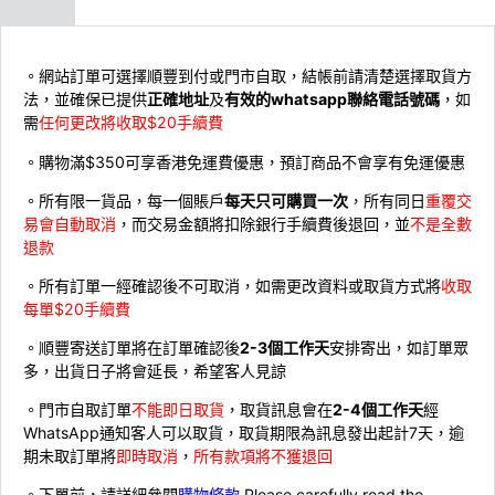
。網站訂單可選擇順豐到付或門市自取，結帳前請清楚選擇取貨方
法，並確保已提供
正確地址
及
有效的whatsapp聯絡電話號碼
，如
需
任何更改將收取$20手續費
。購物滿$350可享香港免運費優惠，預訂商品不會享有免運優惠
。所有限一貨品，每一個賬戶
每天只可購買一次
，所有同日
重覆交
易會自動取消
，而交易金額將扣除銀行手續費後退回，並
不是全數
退款
。所有訂單一經確認後不可取消，如需更改資料或取貨方式將
收取
每單$20手續費
。順豐寄送訂單將在訂單確認後
2-3個工作天
安排寄出，如訂單眾
多，出貨日子將會延長，希望客人見諒
。門市自取訂單
不能即日取貨
，取貨訊息會在
2-4個工作天
經
WhatsApp通知客人可以取貨，取貨期限為訊息發出起計7天，逾
期未取訂單將
即時取消
，
所有款項將不獲退回
。下單前，請詳細參閱
購物條款
Please carefully read the