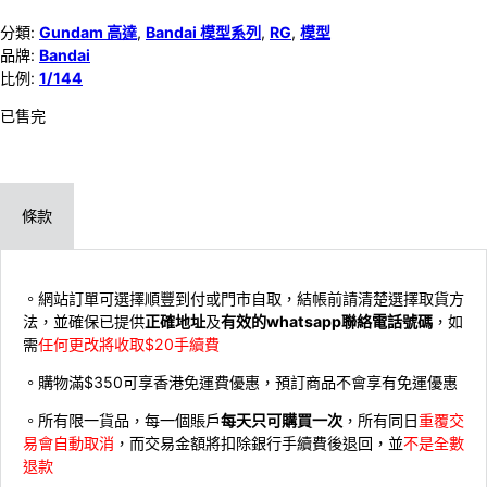
分類:
Gundam 高達
,
Bandai 模型系列
,
RG
,
模型
品牌:
Bandai
比例:
1/144
已售完
條款
。網站訂單可選擇順豐到付或門市自取，結帳前請清楚選擇取貨方
法，並確保已提供
正確地址
及
有效的whatsapp聯絡電話號碼
，如
需
任何更改將收取$20手續費
。購物滿$350可享香港免運費優惠，預訂商品不會享有免運優惠
。所有限一貨品，每一個賬戶
每天只可購買一次
，所有同日
重覆交
易會自動取消
，而交易金額將扣除銀行手續費後退回，並
不是全數
退款