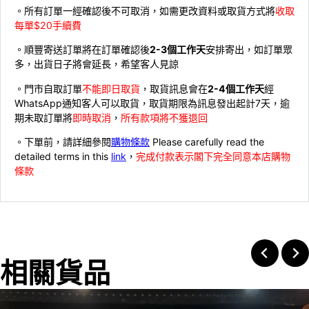
。所有訂單一經確認後不可取消，如需更改資料或取貨方式將
收取
每單$20手續費
。順豐寄送訂單將在訂單確認後
2-3個工作天
安排寄出，如訂單眾
多，出貨日子將會延長，希望客人見諒
。門市自取訂單
不能即日取貨
，取貨訊息會在
2-4個工作天
經
WhatsApp通知客人可以取貨，取貨期限為訊息發出起計7天，逾
期未取訂單將
即時取消
，
所有款項將不獲退回
。下單前，請詳細參閱
購物條款
Please carefully read the
detailed terms in this
link
，
完成付款表示閣下完全同意本店購物
條款
相關貨品