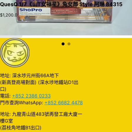
QuesQ 1/7《山T女福星》兔女郎 Style 阿琳 84315
$
1,200.0
加入購物車
地址: 深水埗元州街66A地下
(新高登商場對面) (深水埗地鐵站D1出
口)
電話:
+852 2386 0233
門市查詢WhatsApp:
+852 6682 4478
地址: 九龍青山道483號再發工廠大廈一
樓G室
(荔枝角地鐵B1出口)