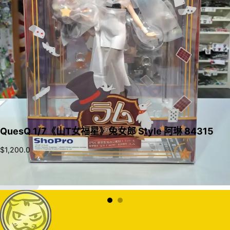
QuesQ 1/7《山T女福星》兔女郎 Style 阿琳 84315
$
1,200.0
加入購物車