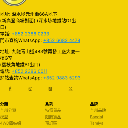
地址: 深水埗元州街66A地下
(新高登商場對面) (深水埗地鐵站D1出
口)
電話:
+852 2386 0233
門市查詢WhatsApp:
+852 6682 4478
地址: 九龍青山道483號再發工廠大廈一
樓G室
(荔枝角地鐵B1出口)
電話:
+852 2386 0011
網站查詢WhatsApp:
+852 9883 5293
分類
系列
品牌
全部分類
特價貨品
全部品牌
模型
限購貨品
Bandai
4WD四姑姐
預訂區
Tamiya