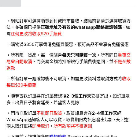
。網站訂單可選擇順豐到付或門市自取，結帳前請清楚選擇取貨方
法，並確保已提供
正確地址
及
有效的whatsapp聯絡電話號碼
，如
需
任何更改將收取$20手續費
。購物滿$350可享香港免運費優惠，預訂商品不會享有免運優惠
。所有限一貨品，每一個賬戶
每天只可購買一次
，所有同日
重覆交
易會自動取消
，而交易金額將扣除銀行手續費後退回，並
不是全數
退款
。所有訂單一經確認後不可取消，如需更改資料或取貨方式將
收取
每單$20手續費
。順豐寄送訂單將在訂單確認後
2-3個工作天
安排寄出，如訂單眾
多，出貨日子將會延長，希望客人見諒
。門市自取訂單
不能即日取貨
，取貨訊息會在
2-4個工作天
經
WhatsApp通知客人可以取貨，取貨期限為訊息發出起計7天，逾
期未取訂單將
即時取消
，
所有款項將不獲退回
。下單前，請詳細參閱
購物條款
Please carefully read the