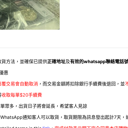
取貨方法，並確保已提供
正確地址
及
有效的whatsapp聯絡電話
優惠
重覆交易會自動取消
，而交易金額將扣除銀行手續費後退回，並
將
收取每單$20手續費
訂單眾多，出貨日子將會延長，希望客人見諒
WhatsApp通知客人可以取貨，取貨期限為訊息發出起計7天