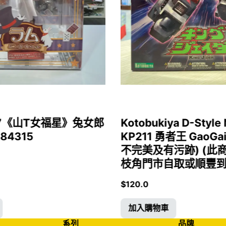
1/7《山T女福星》兔女郎
Kotobukiya D-Style 
 84315
KP211 勇者王 GaoGa
不完美及有污跡) (此
枝角門市自取或順豐到付)
$
120.0
加入購物車
系列
品牌