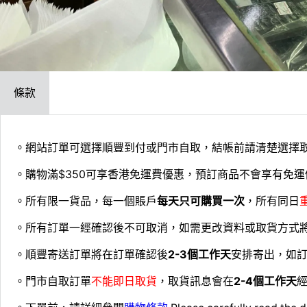
條款
。網站訂單可選擇順豐到付或門市自取，結帳前請清楚選擇
。購物滿$350可享香港免運費優惠，預訂商品不會享有免運
。所有限一貨品，每一個賬戶
每天只可購買一次
，所有同日
。所有訂單一經確認後不可取消，如需更改資料或取貨方式
。順豐寄送訂單將在訂單確認後
2-3個工作天
安排寄出，如
。門市自取訂單
不能即日取貨
，取貨訊息會在
2-4個工作天
經