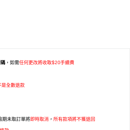
號碼
，如需
任何更改將收取$20手續費
不是全數退款
，逾期未取訂單將
即時取消
，
所有款項將不獲退回