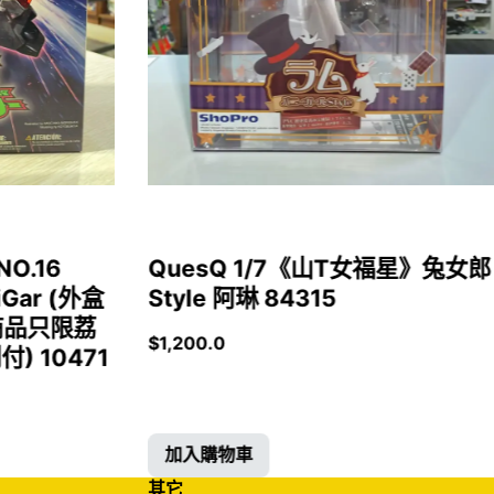
NO.16
QuesQ 1/7《山T女福星》兔女郎
iGar (外盒
Style 阿琳 84315
商品只限荔
$
1,200.0
 10471
加入購物車
其它