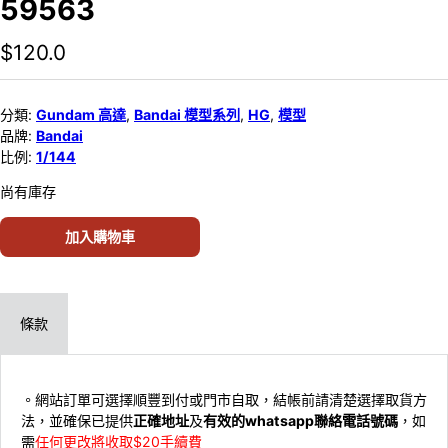
59563
$
120.0
分類:
Gundam 高達
,
Bandai 模型系列
,
HG
,
模型
品牌:
Bandai
比例:
1/144
尚有庫存
加入購物車
條款
。網站訂單可選擇順豐到付或門市自取，結帳前請清楚選擇取貨方
法，並確保已提供
正確地址
及
有效的whatsapp聯絡電話號碼
，如
需
任何更改將收取$20手續費