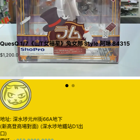
QuesQ 1/7《山T女福星》兔女郎 Style 阿琳 84315
$
1,200.0
加入購物車
地址: 深水埗元州街66A地下
(新高登商場對面) (深水埗地鐵站D1出
口)