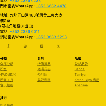
電話:
+852 2386 0233
門市查詢WhatsApp:
+852 6682 4478
地址: 九龍青山道483號再發工廠大廈一
樓G室
(荔枝角地鐵B1出口)
電話:
+852 2386 0011
網站查詢WhatsApp:
+852 9883 5293
分類
系列
品牌
全部分類
特價貨品
全部品牌
模型
限購貨品
Bandai
4WD四姑姐
預訂區
Tamiya
模型工具
貓奴專區
Kotobukiya 壽屋
食玩扭蛋
Aoshima
其它
關於我們