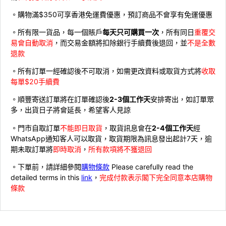
。購物滿$350可享香港免運費優惠，預訂商品不會享有免運優惠
。所有限一貨品，每一個賬戶
每天只可購買一次
，所有同日
重覆交
易會自動取消
，而交易金額將扣除銀行手續費後退回，並
不是全數
退款
。所有訂單一經確認後不可取消，如需更改資料或取貨方式將
收取
每單$20手續費
。順豐寄送訂單將在訂單確認後
2-3個工作天
安排寄出，如訂單眾
多，出貨日子將會延長，希望客人見諒
。門市自取訂單
不能即日取貨
，取貨訊息會在
2-4個工作天
經
WhatsApp通知客人可以取貨，取貨期限為訊息發出起計7天，逾
期未取訂單將
即時取消
，
所有款項將不獲退回
。下單前，請詳細參閱
購物條款
Please carefully read the
detailed terms in this
link
，
完成付款表示閣下完全同意本店購物
條款