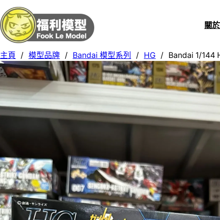
關
主頁
/
模型品牌
/
Bandai 模型系列
/
HG
/
Bandai 1/144