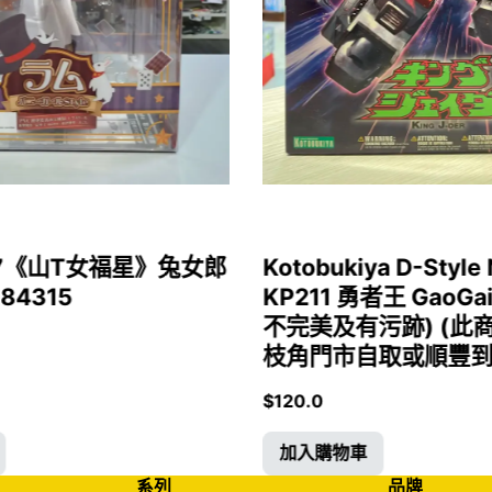
1/7《山T女福星》兔女郎
Kotobukiya D-Style 
 84315
KP211 勇者王 GaoGa
不完美及有污跡) (此
枝角門市自取或順豐到付)
$
120.0
加入購物車
系列
品牌