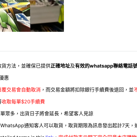
取貨方法，並確保已提供
正確地址
及
有效的whatsapp聯絡電話
優惠
重覆交易會自動取消
，而交易金額將扣除銀行手續費後退回，並
將
收取每單$20手續費
訂單眾多，出貨日子將會延長，希望客人見諒
WhatsApp通知客人可以取貨，取貨期限為訊息發出起計7天