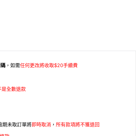
號碼
，如需
任何更改將收取$20手續費
不是全數退款
，逾期未取訂單將
即時取消
，
所有款項將不獲退回