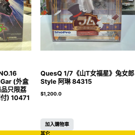
NO.16
QuesQ 1/7《山T女福星》兔女郎
iGar (外盒
Style 阿琳 84315
商品只限荔
$
1,200.0
 10471
加入購物車
其它