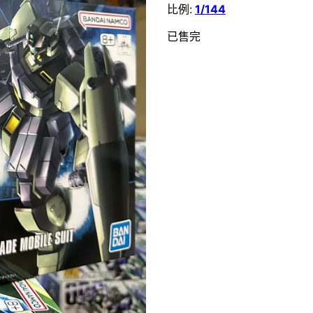
比例:
1/144
已售完