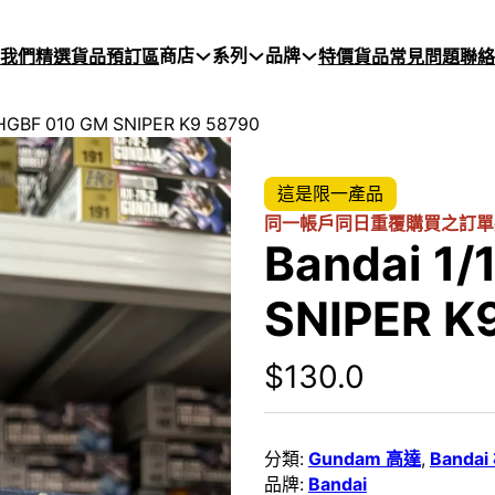
商店
系列
品牌
於我們
精選貨品
預訂區
特價貨品
常見問題
聯絡
 HGBF 010 GM SNIPER K9 58790
這是限一產品
同一帳戶同日重覆購買之訂單
Bandai 1
SNIPER K
$
130.0
分類:
Gundam 高達
,
Banda
品牌:
Bandai