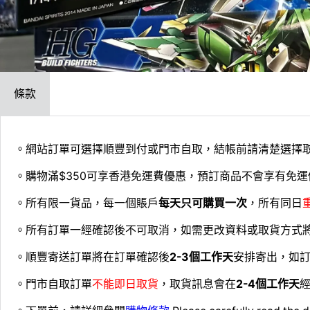
條款
。網站訂單可選擇順豐到付或門市自取，結帳前請清楚選擇
。購物滿$350可享香港免運費優惠，預訂商品不會享有免運
。所有限一貨品，每一個賬戶
每天只可購買一次
，所有同日
。所有訂單一經確認後不可取消，如需更改資料或取貨方式
。順豐寄送訂單將在訂單確認後
2-3個工作天
安排寄出，如
。門市自取訂單
不能即日取貨
，取貨訊息會在
2-4個工作天
經