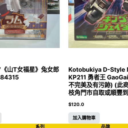
1/7《山T女福星》兔女郎
Kotobukiya D-Style 
 84315
KP211 勇者王 GaoGa
不完美及有污跡) (此
枝角門市自取或順豐到付)
$
120.0
加入購物車
系列
品牌