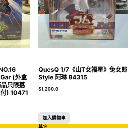
NO.16
QuesQ 1/7《山T女福星》兔女郎
iGar (外盒
Style 阿琳 84315
商品只限荔
$
1,200.0
 10471
加入購物車
其它