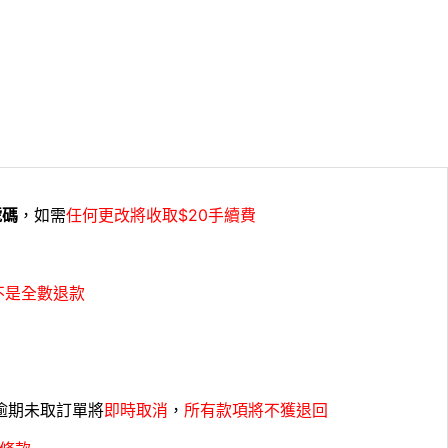
號碼
，如需
任何更改將收取$20手續費
不是全數退款
，逾期未取訂單將
即時取消
，
所有款項將不獲退回