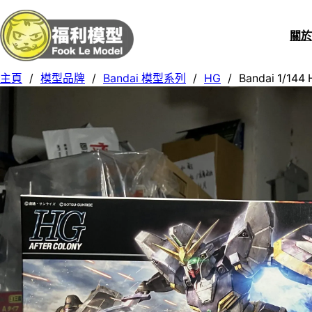
關
主頁
/
模型品牌
/
Bandai 模型系列
/
HG
/
Bandai 1/14