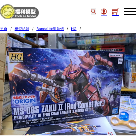
主頁
/
模型品牌
/
Bandai 模型系列
/
HG
/
Bandai 1/144 HG THE ORIGIN 024 MS-06S ZAKU II 紅彗星 576569