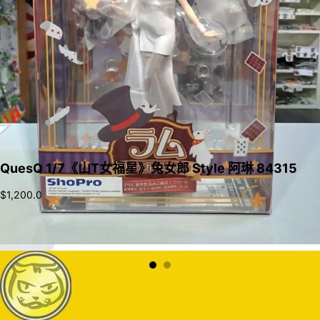
QuesQ 1/7《山T女福星》兔女郎 Style 阿琳 84315
$
1,200.0
加入購物車