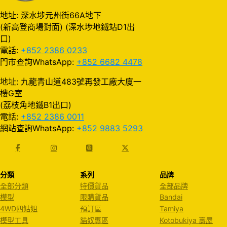
地址: 深水埗元州街66A地下
(新高登商場對面) (深水埗地鐵站D1出
口)
電話:
+852 2386 0233
門市查詢WhatsApp:
+852 6682 4478
地址: 九龍青山道483號再發工廠大廈一
樓G室
(荔枝角地鐵B1出口)
電話:
+852 2386 0011
網站查詢WhatsApp:
+852 9883 5293
分類
系列
品牌
全部分類
特價貨品
全部品牌
模型
限購貨品
Bandai
4WD四姑姐
預訂區
Tamiya
模型工具
貓奴專區
Kotobukiya 壽屋