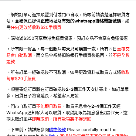
。網站訂單可選擇順豐到付或門市自取，結帳前請清楚選擇取貨方
法，並確保已提供
正確地址
及
有效的whatsapp聯絡電話號碼
，如
需
任何更改將收取$20手續費
。購物滿$350可享香港免運費優惠，預訂商品不會享有免運優惠
。所有限一貨品，每一個賬戶
每天只可購買一次
，所有同日
重覆交
易會自動取消
，而交易金額將扣除銀行手續費後退回，並
不是全數
退款
。所有訂單一經確認後不可取消，如需更改資料或取貨方式將
收取
每單$20手續費
。順豐寄送訂單將在訂單確認後
2-3個工作天
安排寄出，如訂單眾
多，出貨日子將會延長，希望客人見諒
。門市自取訂單
不能即日取貨
，取貨訊息會在
2-4個工作天
經
WhatsApp通知客人可以取貨，取貨期限為訊息發出起計7天，逾
期未取訂單將
即時取消
，
所有款項將不獲退回
。下單前，請詳細參閱
購物條款
Please carefully read the
detailed terms in this
link
，
完成付款表示閣下完全同意本店購物