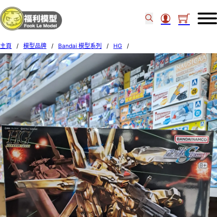
主頁
/
模型品牌
/
Bandai 模型系列
/
HG
/
Bandai 1/144 HG GUNDAM SEED #38 SHIRANUI AKATSUKI GUNDAM 603647