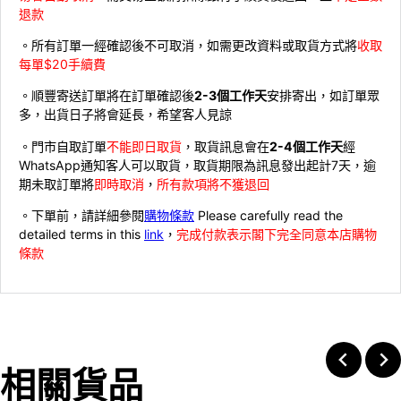
退款
。所有訂單一經確認後不可取消，如需更改資料或取貨方式將
收取
每單$20手續費
。順豐寄送訂單將在訂單確認後
2-3個工作天
安排寄出，如訂單眾
多，出貨日子將會延長，希望客人見諒
。門市自取訂單
不能即日取貨
，取貨訊息會在
2-4個工作天
經
WhatsApp通知客人可以取貨，取貨期限為訊息發出起計7天，逾
期未取訂單將
即時取消
，
所有款項將不獲退回
。下單前，請詳細參閱
購物條款
Please carefully read the
detailed terms in this
link
，
完成付款表示閣下完全同意本店購物
條款
相關貨品