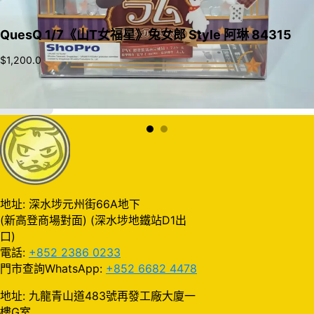
QuesQ 1/7《山T女福星》兔女郎 Style 阿琳 84315
$
1,200.0
加入購物車
地址: 深水埗元州街66A地下
(新高登商場對面) (深水埗地鐵站D1出
口)
電話:
+852 2386 0233
門市查詢WhatsApp:
+852 6682 4478
地址: 九龍青山道483號再發工廠大廈一
樓G室