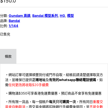
$
150.0
分類:
Gundam 高達
,
Bandai 模型系列
,
HG
,
模型
品牌:
Bandai
比例:
1/144
已售完
條款
。網站訂單可選擇順豐到付或門市自取，結帳前請清楚選擇取貨方
法，並確保已提供
正確地址
及
有效的whatsapp聯絡電話號碼
，如
需
任何更改將收取$20手續費
。購物滿$350可享香港免運費優惠，預訂商品不會享有免運優惠
。所有限一貨品，每一個賬戶
每天只可購買一次
，所有同日
重覆交
易會自動取消
，而交易金額將扣除銀行手續費後退回，並
不是全數