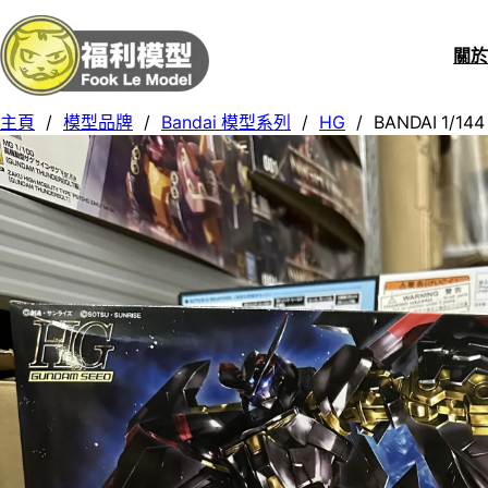
關
主頁
/
模型品牌
/
Bandai 模型系列
/
HG
/
BANDAI 1/14