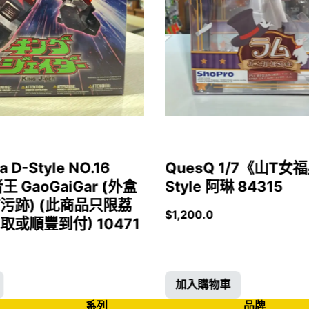
a D-Style NO.16
QuesQ 1/7《山T
者王 GaoGaiGar (外盒
Style 阿琳 84315
污跡) (此商品只限荔
$
1,200.0
或順豐到付) 10471
加入購物車
系列
品牌