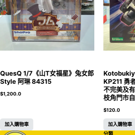
QuesQ 1/7《山T女福星》兔女郎
Kotobukiy
Style 阿琳 84315
KP211 勇
不完美及有
$
1,200.0
枝角門市自取
$
120.0
加入購物車
加入購物車
分類