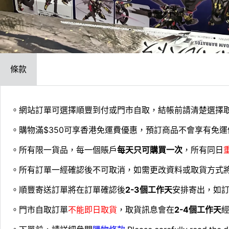
條款
。網站訂單可選擇順豐到付或門市自取，結帳前請清楚選擇
。購物滿$350可享香港免運費優惠，預訂商品不會享有免運
。所有限一貨品，每一個賬戶
每天只可購買一次
，所有同日
。所有訂單一經確認後不可取消，如需更改資料或取貨方式
。順豐寄送訂單將在訂單確認後
2-3個工作天
安排寄出，如
。門市自取訂單
不能即日取貨
，取貨訊息會在
2-4個工作天
經