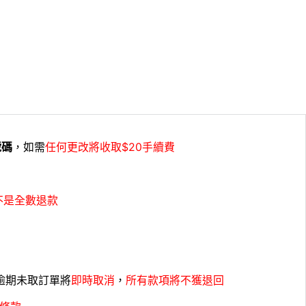
號碼
，如需
任何更改將收取$20手續費
不是全數退款
，逾期未取訂單將
即時取消
，
所有款項將不獲退回