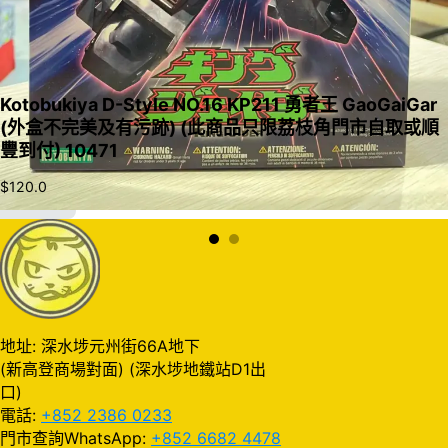
Kotobukiya D-Style NO.16 KP211 勇者王 GaoGaiGar
(外盒不完美及有污跡) (此商品只限荔枝角門市自取或順
豐到付) 10471
$
120.0
加入購物車
地址: 深水埗元州街66A地下
(新高登商場對面) (深水埗地鐵站D1出
口)
電話:
+852 2386 0233
門市查詢WhatsApp:
+852 6682 4478