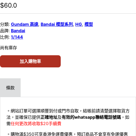
$
60.0
分類:
Gundam 高達
,
Bandai 模型系列
,
HG
,
模型
品牌:
Bandai
比例:
1/144
尚有庫存
加入購物車
條款
。網站訂單可選擇順豐到付或門市自取，結帳前請清楚選擇取貨方
法，並確保已提供
正確地址
及
有效的whatsapp聯絡電話號碼
，如
需
任何更改將收取$20手續費
。購物滿$350可享香港免運費優惠，預訂商品不會享有免運優惠