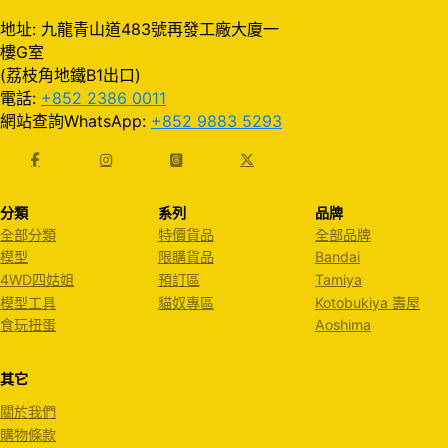
地址: 九龍青山道483號再發工廠大廈一
樓G室
(荔枝角地鐵B1出口)
電話:
+852 2386 0011
網站查詢WhatsApp:
+852 9883 5293
分類
系列
品牌
全部分類
特價貨品
全部品牌
模型
限購貨品
Bandai
4WD四姑姐
預訂區
Tamiya
模型工具
貓奴專區
Kotobukiya 壽屋
食玩扭蛋
Aoshima
其它
關於我們
購物條款