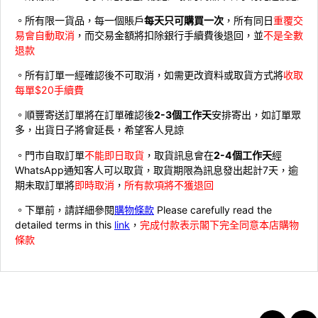
。所有限一貨品，每一個賬戶
每天只可購買一次
，所有同日
重覆交
易會自動取消
，而交易金額將扣除銀行手續費後退回，並
不是全數
退款
。所有訂單一經確認後不可取消，如需更改資料或取貨方式將
收取
每單$20手續費
。順豐寄送訂單將在訂單確認後
2-3個工作天
安排寄出，如訂單眾
多，出貨日子將會延長，希望客人見諒
。門市自取訂單
不能即日取貨
，取貨訊息會在
2-4個工作天
經
WhatsApp通知客人可以取貨，取貨期限為訊息發出起計7天，逾
期未取訂單將
即時取消
，
所有款項將不獲退回
。下單前，請詳細參閱
購物條款
Please carefully read the
detailed terms in this
link
，
完成付款表示閣下完全同意本店購物
條款