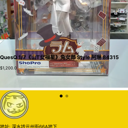
QuesQ 1/7《山T女福星》兔女郎 Style 阿琳 84315
$
1,200.0
加入購物車
地址: 深水埗元州街66A地下