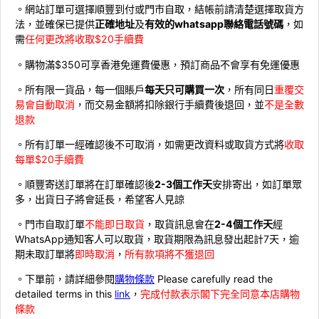
。網站訂單可選擇順豐到付或門市自取，結帳前請清楚選擇取貨方
法，並確保已提供
正確地址
及
有效的whatsapp聯絡電話號碼
，如
需
任何更改將收取$20手續費
。購物滿$350可享香港免運費優惠，預訂商品不會享有免運優惠
。所有限一貨品，每一個賬戶
每天只可購買一次
，所有同日
重覆交
易會自動取消
，而交易金額將扣除銀行手續費後退回，並
不是全數
退款
。所有訂單一經確認後不可取消，如需更改資料或取貨方式將
收取
每單$20手續費
。順豐寄送訂單將在訂單確認後
2-3個工作天
安排寄出，如訂單眾
多，出貨日子將會延長，希望客人見諒
。門市自取訂單
不能即日取貨
，取貨訊息會在
2-4個工作天
經
WhatsApp通知客人可以取貨，取貨期限為訊息發出起計7天，逾
期未取訂單將
即時取消
，
所有款項將不獲退回
。下單前，請詳細參閱
購物條款
Please carefully read the
detailed terms in this
link
，
完成付款表示閣下完全同意本店購物
條款