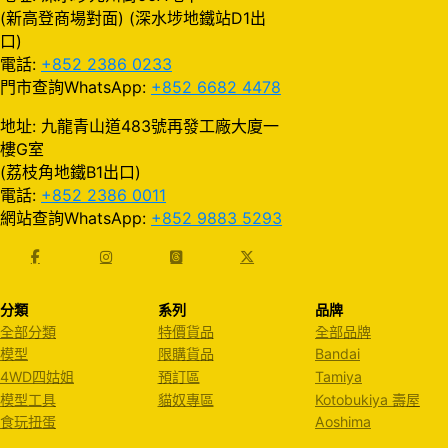
(新高登商場對面) (深水埗地鐵站D1出
口)
電話:
+852 2386 0233
門市查詢WhatsApp:
+852 6682 4478
地址: 九龍青山道483號再發工廠大廈一
樓G室
(荔枝角地鐵B1出口)
電話:
+852 2386 0011
網站查詢WhatsApp:
+852 9883 5293
分類
系列
品牌
全部分類
特價貨品
全部品牌
模型
限購貨品
Bandai
4WD四姑姐
預訂區
Tamiya
模型工具
貓奴專區
Kotobukiya 壽屋
食玩扭蛋
Aoshima