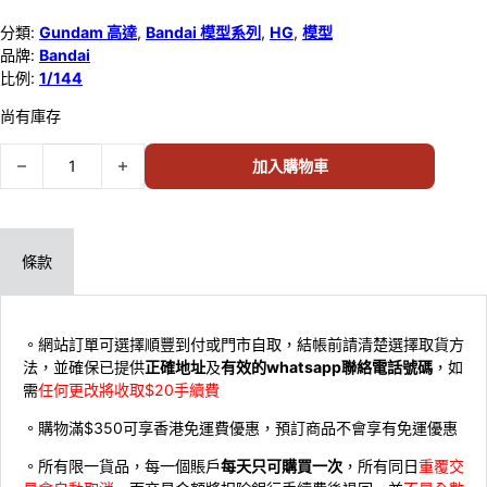
分類:
Gundam 高達
,
Bandai 模型系列
,
HG
,
模型
品牌:
Bandai
比例:
1/144
尚有庫存
Bandai 1/144 HG #234 MS-06S ZAKU II 604538 數量
加入購物車
條款
。網站訂單可選擇順豐到付或門市自取，結帳前請清楚選擇取貨方
法，並確保已提供
正確地址
及
有效的whatsapp聯絡電話號碼
，如
需
任何更改將收取$20手續費
。購物滿$350可享香港免運費優惠，預訂商品不會享有免運優惠
。所有限一貨品，每一個賬戶
每天只可購買一次
，所有同日
重覆交