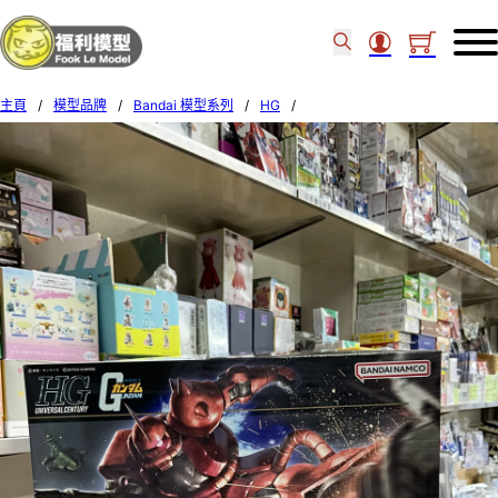
主頁
/
模型品牌
/
Bandai 模型系列
/
HG
/
Bandai 1/144 HG #234 MS-06S ZAKU II 604538