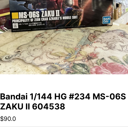
Bandai 1/144 HG #234 MS-06S
ZAKU II 604538
$
90.0