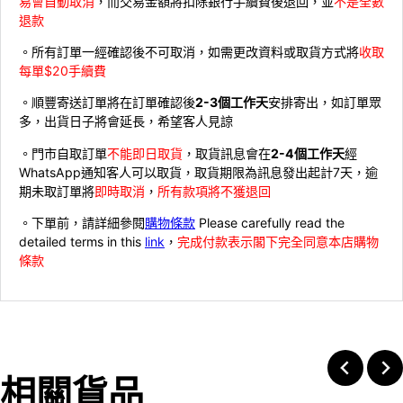
易會自動取消
，而交易金額將扣除銀行手續費後退回，並
不是全數
退款
。所有訂單一經確認後不可取消，如需更改資料或取貨方式將
收取
每單$20手續費
。順豐寄送訂單將在訂單確認後
2-3個工作天
安排寄出，如訂單眾
多，出貨日子將會延長，希望客人見諒
。門市自取訂單
不能即日取貨
，取貨訊息會在
2-4個工作天
經
WhatsApp通知客人可以取貨，取貨期限為訊息發出起計7天，逾
期未取訂單將
即時取消
，
所有款項將不獲退回
。下單前，請詳細參閱
購物條款
Please carefully read the
detailed terms in this
link
，
完成付款表示閣下完全同意本店購物
條款
相關貨品