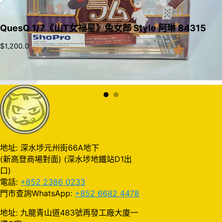
QuesQ 1/7《山T女福星》兔女郎 Style 阿琳 84315
$
1,200.0
加入購物車
地址: 深水埗元州街66A地下
(新高登商場對面) (深水埗地鐵站D1出
口)
電話:
+852 2386 0233
門市查詢WhatsApp:
+852 6682 4478
地址: 九龍青山道483號再發工廠大廈一