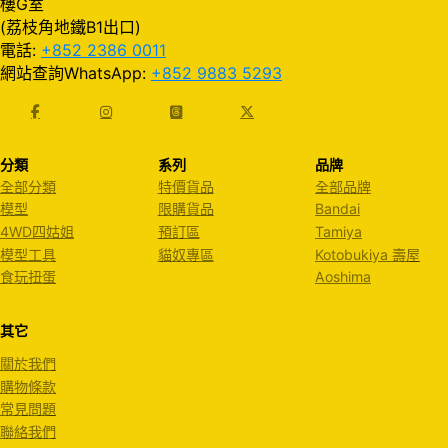
樓G室
(荔枝角地鐵B1出口)
電話:
+852 2386 0011
網站查詢WhatsApp:
+852 9883 5293
分類
系列
品牌
全部分類
特價貨品
全部品牌
模型
限購貨品
Bandai
4WD四姑姐
預訂區
Tamiya
模型工具
貓奴專區
Kotobukiya 壽屋
食玩扭蛋
Aoshima
其它
關於我們
購物條款
常見問題
聯絡我們