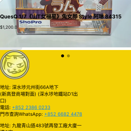
QuesQ 1/7《山T女福星》兔女郎 Style 阿琳 84315
$
1,200.0
加入購物車
地址: 深水埗元州街66A地下
(新高登商場對面) (深水埗地鐵站D1出
口)
電話:
+852 2386 0233
門市查詢WhatsApp:
+852 6682 4478
地址: 九龍青山道483號再發工廠大廈一