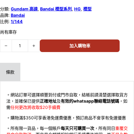
分類:
Gundam 高達
,
Bandai 模型系列
,
HG
,
模型
品牌:
Bandai
比例:
1/144
尚有庫存
Bandai 1/144 HG #117 Gouf Custom 591654 數量
加入購物車
條款
。網站訂單可選擇順豐到付或門市自取，結帳前請清楚選擇取貨方
法，並確保已提供
正確地址
及
有效的whatsapp聯絡電話號碼
，如
需
任何更改將收取$20手續費
。購物滿$350可享香港免運費優惠，預訂商品不會享有免運優惠
。所有限一貨品，每一個賬戶
每天只可購買一次
，所有同日
重覆交