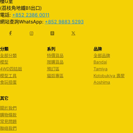
樓G室
(荔枝角地鐵B1出口)
電話:
+852 2386 0011
網站查詢WhatsApp:
+852 9883 5293
分類
系列
品牌
全部分類
特價貨品
全部品牌
模型
限購貨品
Bandai
4WD四姑姐
預訂區
Tamiya
模型工具
貓奴專區
Kotobukiya 壽屋
食玩扭蛋
Aoshima
其它
關於我們
購物條款
常見問題
聯絡我們