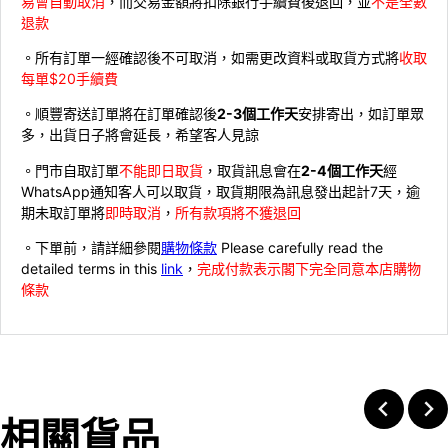
易會自動取消
，而交易金額將扣除銀行手續費後退回，並
不是全數
退款
。所有訂單一經確認後不可取消，如需更改資料或取貨方式將
收取
每單$20手續費
。順豐寄送訂單將在訂單確認後
2-3個工作天
安排寄出，如訂單眾
多，出貨日子將會延長，希望客人見諒
。門市自取訂單
不能即日取貨
，取貨訊息會在
2-4個工作天
經
WhatsApp通知客人可以取貨，取貨期限為訊息發出起計7天，逾
期未取訂單將
即時取消
，
所有款項將不獲退回
。下單前，請詳細參閱
購物條款
Please carefully read the
detailed terms in this
link
，
完成付款表示閣下完全同意本店購物
條款
相關貨品