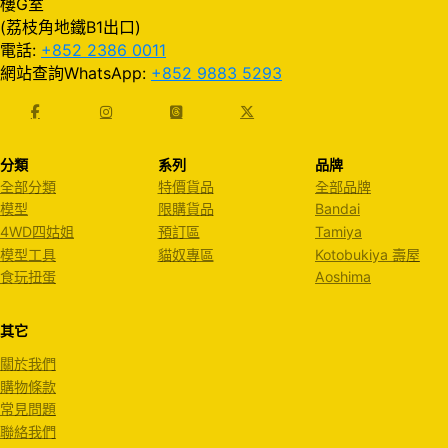
樓G室
(荔枝角地鐵B1出口)
電話:
+852 2386 0011
網站查詢WhatsApp:
+852 9883 5293
分類
系列
品牌
全部分類
特價貨品
全部品牌
模型
限購貨品
Bandai
4WD四姑姐
預訂區
Tamiya
模型工具
貓奴專區
Kotobukiya 壽屋
食玩扭蛋
Aoshima
其它
關於我們
購物條款
常見問題
聯絡我們