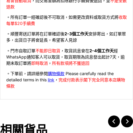
易會自動取消
，而交易金額將扣除銀行手續費後退回，並
不是全數
退款
。所有訂單一經確認後不可取消，如需更改資料或取貨方式將
收取
每單$20手續費
。順豐寄送訂單將在訂單確認後
2-3個工作天
安排寄出，如訂單眾
多，出貨日子將會延長，希望客人見諒
。門市自取訂單
不能即日取貨
，取貨訊息會在
2-4個工作天
經
WhatsApp通知客人可以取貨，取貨期限為訊息發出起計7天，逾
期未取訂單將
即時取消
，
所有款項將不獲退回
。下單前，請詳細參閱
購物條款
Please carefully read the
detailed terms in this
link
，
完成付款表示閣下完全同意本店購物
條款
相關貨品