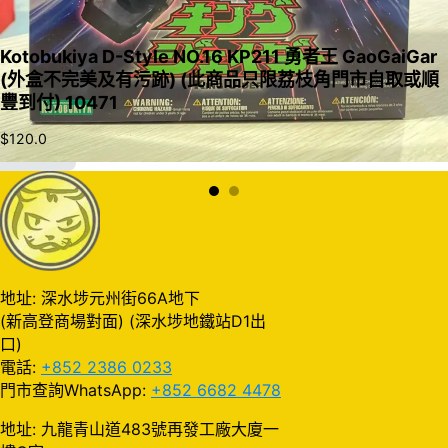
Kotobukiya D-Style NO.16 KP211 勇者王 GaoGaiGar
(外盒不完美及有污跡) (此商品只限荔枝角門市自取或順
豐到付) 10471
$
120.0
加入購物車
地址: 深水埗元州街66A地下
(新高登商場對面) (深水埗地鐵站D1出
口)
電話:
+852 2386 0233
門市查詢WhatsApp:
+852 6682 4478
地址: 九龍青山道483號再發工廠大廈一