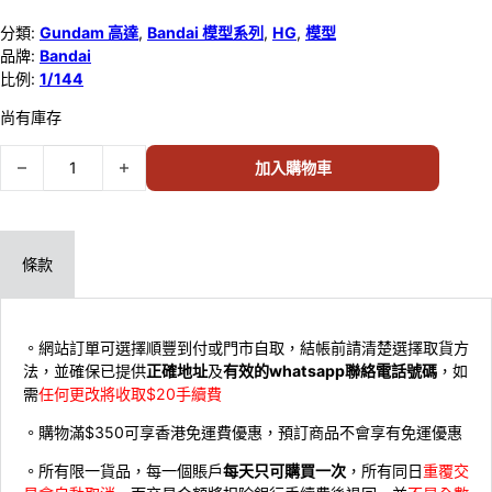
分類:
Gundam 高達
,
Bandai 模型系列
,
HG
,
模型
品牌:
Bandai
比例:
1/144
尚有庫存
Bandai 1/144 HG 099 NZ-666 KSHATRIYA 582638 數量
加入購物車
條款
。網站訂單可選擇順豐到付或門市自取，結帳前請清楚選擇取貨方
法，並確保已提供
正確地址
及
有效的whatsapp聯絡電話號碼
，如
需
任何更改將收取$20手續費
。購物滿$350可享香港免運費優惠，預訂商品不會享有免運優惠
。所有限一貨品，每一個賬戶
每天只可購買一次
，所有同日
重覆交