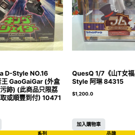
a D-Style NO.16
QuesQ 1/7《山T
者王 GaoGaiGar (外盒
Style 阿琳 84315
污跡) (此商品只限荔
$
1,200.0
或順豐到付) 10471
加入購物車
系列
品牌