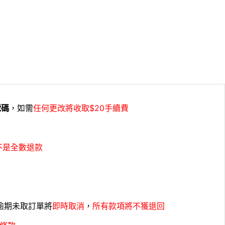
號碼
，如需
任何更改將收取$20手續費
不是全數退款
，逾期未取訂單將
即時取消
，
所有款項將不獲退回