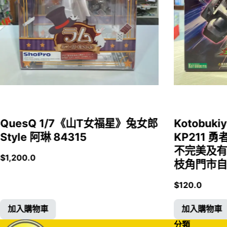
QuesQ 1/7《山T女福星》兔女郎
Kotobukiy
Style 阿琳 84315
KP211 勇
不完美及有
$
1,200.0
枝角門市自取
$
120.0
加入購物車
加入購物車
分類