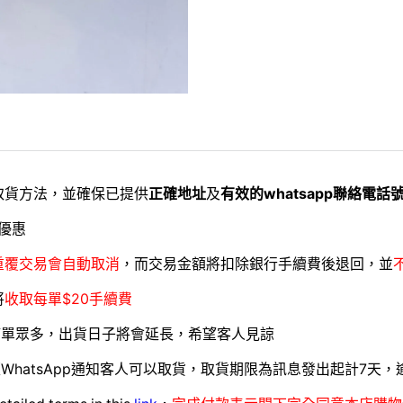
取貨方法，並確保已提供
正確地址
及
有效的whatsapp聯絡電話
優惠
重覆交易會自動取消
，而交易金額將扣除銀行手續費後退回，並
將
收取每單$20手續費
訂單眾多，出貨日子將會延長，希望客人見諒
WhatsApp通知客人可以取貨，取貨期限為訊息發出起計7天