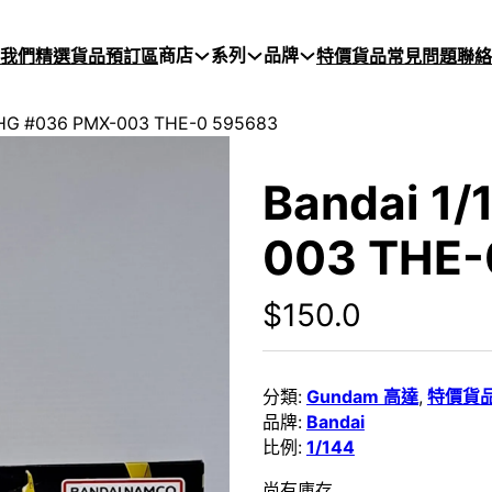
商店
系列
品牌
於我們
精選貨品
預訂區
特價貨品
常見問題
聯絡
 HG #036 PMX-003 THE-0 595683
Bandai 1
003 THE-
$
150.0
分類:
Gundam 高達
,
特價貨
品牌:
Bandai
比例:
1/144
尚有庫存