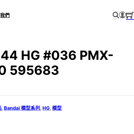
我們
/144 HG #036 PMX-
0 595683
品
,
Bandai 模型系列
,
HG
,
模型