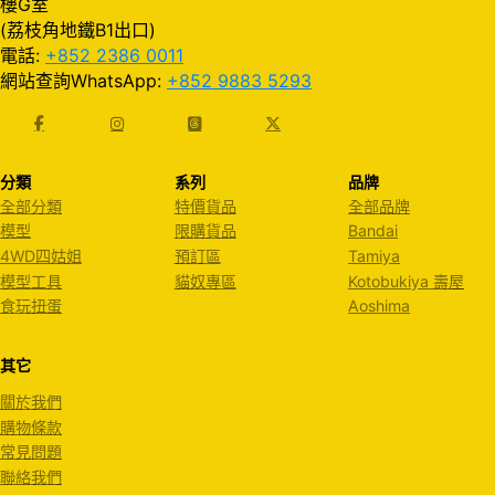
樓G室
(荔枝角地鐵B1出口)
電話:
+852 2386 0011
網站查詢WhatsApp:
+852 9883 5293
分類
系列
品牌
全部分類
特價貨品
全部品牌
模型
限購貨品
Bandai
4WD四姑姐
預訂區
Tamiya
模型工具
貓奴專區
Kotobukiya 壽屋
食玩扭蛋
Aoshima
其它
關於我們
購物條款
常見問題
聯絡我們