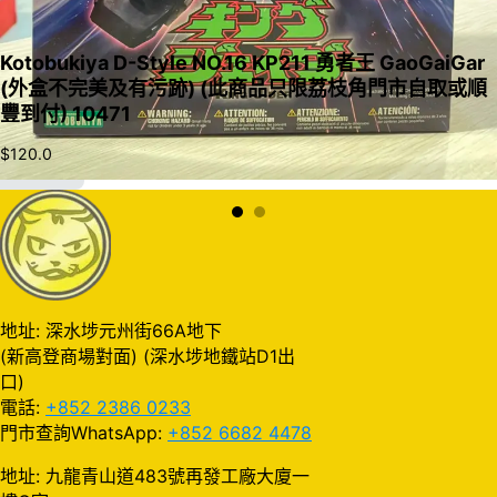
Kotobukiya D-Style NO.16 KP211 勇者王 GaoGaiGar
(外盒不完美及有污跡) (此商品只限荔枝角門市自取或順
豐到付) 10471
$
120.0
加入購物車
地址: 深水埗元州街66A地下
(新高登商場對面) (深水埗地鐵站D1出
口)
電話:
+852 2386 0233
門市查詢WhatsApp:
+852 6682 4478
地址: 九龍青山道483號再發工廠大廈一