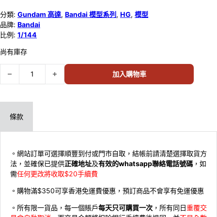
分類:
Gundam 高達
,
Bandai 模型系列
,
HG
,
模型
品牌:
Bandai
比例:
1/144
尚有庫存
Bandai 1/144 HG #003 AMX-011S ZAKU-III CUSTOM 557261 數量
加入購物車
條款
。網站訂單可選擇順豐到付或門市自取，結帳前請清楚選擇取貨方
法，並確保已提供
正確地址
及
有效的whatsapp聯絡電話號碼
，如
需
任何更改將收取$20手續費
。購物滿$350可享香港免運費優惠，預訂商品不會享有免運優惠
。所有限一貨品，每一個賬戶
每天只可購買一次
，所有同日
重覆交