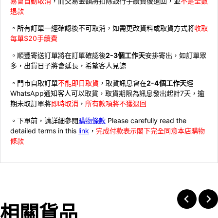
易會自動取消
，而交易金額將扣除銀行手續費後退回，並
不是全數
退款
。所有訂單一經確認後不可取消，如需更改資料或取貨方式將
收取
每單$20手續費
。順豐寄送訂單將在訂單確認後
2-3個工作天
安排寄出，如訂單眾
多，出貨日子將會延長，希望客人見諒
。門市自取訂單
不能即日取貨
，取貨訊息會在
2-4個工作天
經
WhatsApp通知客人可以取貨，取貨期限為訊息發出起計7天，逾
期未取訂單將
即時取消
，
所有款項將不獲退回
。下單前，請詳細參閱
購物條款
Please carefully read the
detailed terms in this
link
，
完成付款表示閣下完全同意本店購物
條款
相關貨品