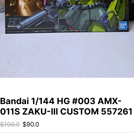
Bandai 1/144 HG #003 AMX-
011S ZAKU-III CUSTOM 557261
Original price was: $100.0.
Current price is: $90.0.
$
100.0
$
90.0