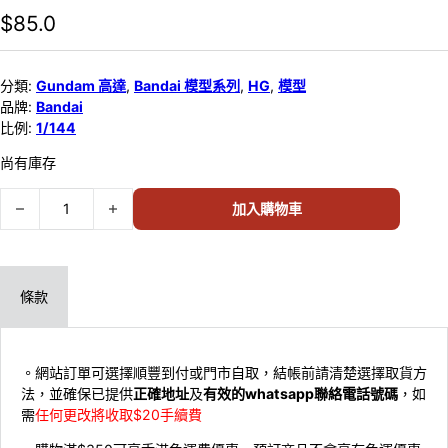
$
85.0
分類:
Gundam 高達
,
Bandai 模型系列
,
HG
,
模型
品牌:
Bandai
比例:
1/144
尚有庫存
Bandai 1/144 HG 鐵血孤兒 #033 Gundam Barbatos Lupus Rex
加入購物車
條款
。網站訂單可選擇順豐到付或門市自取，結帳前請清楚選擇取貨方
法，並確保已提供
正確地址
及
有效的whatsapp聯絡電話號碼
，如
需
任何更改將收取$20手續費