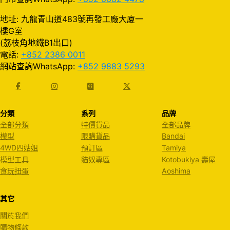
地址: 九龍青山道483號再發工廠大廈一
樓G室
(荔枝角地鐵B1出口)
電話:
+852 2386 0011
網站查詢WhatsApp:
+852 9883 5293
分類
系列
品牌
全部分類
特價貨品
全部品牌
模型
限購貨品
Bandai
4WD四姑姐
預訂區
Tamiya
模型工具
貓奴專區
Kotobukiya 壽屋
食玩扭蛋
Aoshima
其它
關於我們
購物條款