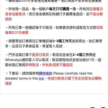
。購物滿$350可享香港免運費優惠，預訂商品不會享有免運優惠
。所有限一貨品，每一個賬戶
每天只可購買一次
，所有同日
重覆交
易會自動取消
，而交易金額將扣除銀行手續費後退回，並
不是全數
退款
。所有訂單一經確認後不可取消，如需更改資料或取貨方式將
收取
每單$20手續費
。順豐寄送訂單將在訂單確認後
2-3個工作天
安排寄出，如訂單眾
多，出貨日子將會延長，希望客人見諒
。門市自取訂單
不能即日取貨
，取貨訊息會在
2-4個工作天
經
WhatsApp通知客人可以取貨，取貨期限為訊息發出起計7天，逾
期未取訂單將
即時取消
，
所有款項將不獲退回
。下單前，請詳細參閱
購物條款
Please carefully read the
detailed terms in this
link
，
完成付款表示閣下完全同意本店購物
條款