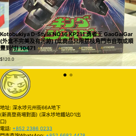
Kotobukiya D-Style NO.16 KP211 勇者王 GaoGaiGar
(外盒不完美及有污跡) (此商品只限荔枝角門市自取或順
豐到付) 10471
$
120.0
加入購物車
地址: 深水埗元州街66A地下
(新高登商場對面) (深水埗地鐵站D1出
口)
電話:
+852 2386 0233
門市查詢WhatsApp:
+852 6682 4478