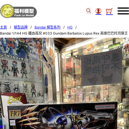
主頁
/
模型品牌
/
Bandai 模型系列
/
HG
/
Bandai 1/144 HG 鐵血孤兒 #033 Gundam Barbatos Lupus Rex 高達巴巴托司狼王
式 554512