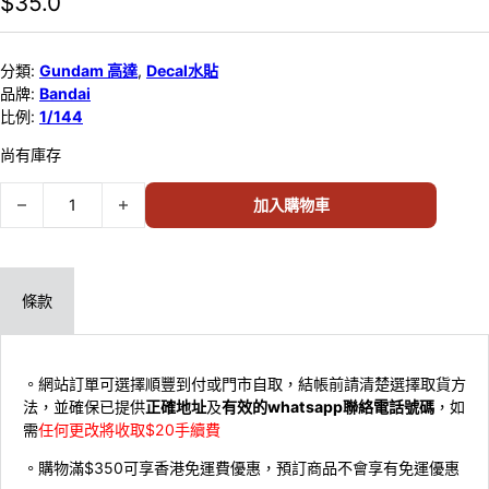
$
35.0
分類:
Gundam 高達
,
Decal水貼
品牌:
Bandai
比例:
1/144
尚有庫存
Bandai 1/144 HG 水貼#142 Gundam Seed Freedom Multiuse 2 688
加入購物車
條款
。網站訂單可選擇順豐到付或門市自取，結帳前請清楚選擇取貨方
法，並確保已提供
正確地址
及
有效的whatsapp聯絡電話號碼
，如
需
任何更改將收取$20手續費
。購物滿$350可享香港免運費優惠，預訂商品不會享有免運優惠