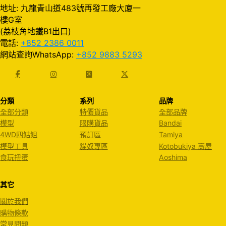
地址: 九龍青山道483號再發工廠大廈一
樓G室
(荔枝角地鐵B1出口)
電話:
+852 2386 0011
網站查詢WhatsApp:
+852 9883 5293
分類
系列
品牌
全部分類
特價貨品
全部品牌
模型
限購貨品
Bandai
4WD四姑姐
預訂區
Tamiya
模型工具
貓奴專區
Kotobukiya 壽屋
食玩扭蛋
Aoshima
其它
關於我們
購物條款
常見問題