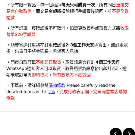
。所有限一貨品，每一個賬戶
每天只可購買一次
，所有同日
重覆交
易會自動取消
，而交易金額將扣除銀行手續費後退回，並
不是全數
退款
。所有訂單一經確認後不可取消，如需更改資料或取貨方式將
收取
每單$20手續費
。順豐寄送訂單將在訂單確認後
2-3個工作天
安排寄出，如訂單眾
多，出貨日子將會延長，希望客人見諒
。門市自取訂單
不能即日取貨
，取貨訊息會在
2-4個工作天
經
WhatsApp通知客人可以取貨，取貨期限為訊息發出起計7天，逾
期未取訂單將
即時取消
，
所有款項將不獲退回
。下單前，請詳細參閱
購物條款
Please carefully read the
detailed terms in this
link
，
完成付款表示閣下完全同意本店購物
條款