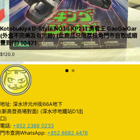
Kotobukiya D-Style NO.16 KP211 勇者王 GaoGaiGar
(外盒不完美及有污跡) (此商品只限荔枝角門市自取或順
豐到付) 10471
$
120.0
加入購物車
地址: 深水埗元州街66A地下
(新高登商場對面) (深水埗地鐵站D1出
口)
電話:
+852 2386 0233
門市查詢WhatsApp:
+852 6682 4478