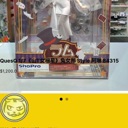
QuesQ 1/7《山T女福星》兔女郎 Style 阿琳 84315
$
1,200.0
加入購物車