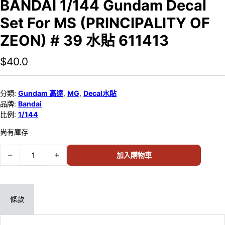
BANDAI 1/144 Gundam Decal
Set For MS (PRINCIPALITY OF
ZEON) # 39 水貼 611413
$
40.0
分類:
Gundam 高達
,
MG
,
Decal水貼
品牌:
Bandai
比例:
1/144
尚有庫存
BANDAI 1/144 Gundam Decal Set For MS (PRINCIPALITY OF ZEO
加入購物車
條款