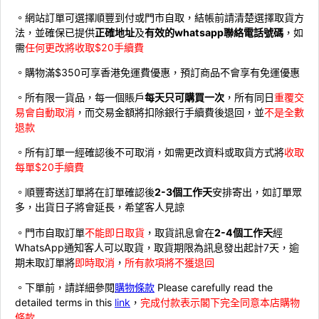
。網站訂單可選擇順豐到付或門市自取，結帳前請清楚選擇取貨方
法，並確保已提供
正確地址
及
有效的whatsapp聯絡電話號碼
，如
需
任何更改將收取$20手續費
。購物滿$350可享香港免運費優惠，預訂商品不會享有免運優惠
。所有限一貨品，每一個賬戶
每天只可購買一次
，所有同日
重覆交
易會自動取消
，而交易金額將扣除銀行手續費後退回，並
不是全數
退款
。所有訂單一經確認後不可取消，如需更改資料或取貨方式將
收取
每單$20手續費
。順豐寄送訂單將在訂單確認後
2-3個工作天
安排寄出，如訂單眾
多，出貨日子將會延長，希望客人見諒
。門市自取訂單
不能即日取貨
，取貨訊息會在
2-4個工作天
經
WhatsApp通知客人可以取貨，取貨期限為訊息發出起計7天，逾
期未取訂單將
即時取消
，
所有款項將不獲退回
。下單前，請詳細參閱
購物條款
Please carefully read the
detailed terms in this
link
，
完成付款表示閣下完全同意本店購物
條款