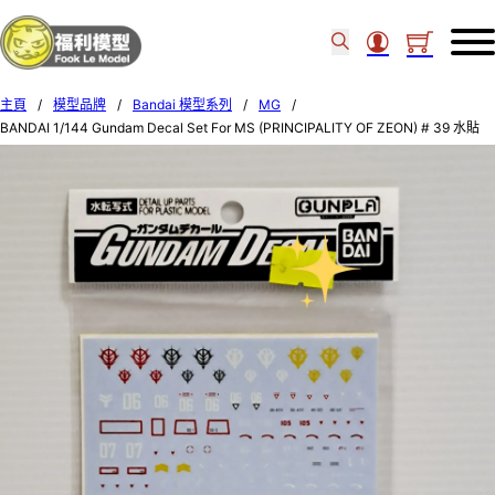
主頁
/
模型品牌
/
Bandai 模型系列
/
MG
/
BANDAI 1/144 Gundam Decal Set For MS (PRINCIPALITY OF ZEON) # 39 水貼
611413