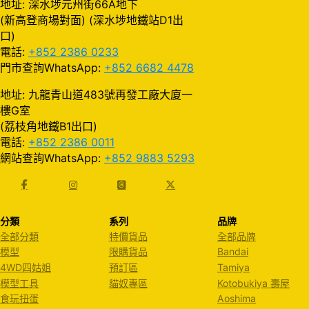
地址: 深水埗元州街66A地下
(新高登商場對面) (深水埗地鐵站D1出
口)
電話:
+852 2386 0233
門市查詢WhatsApp:
+852 6682 4478
地址: 九龍青山道483號再發工廠大廈一
樓G室
(荔枝角地鐵B1出口)
電話:
+852 2386 0011
網站查詢WhatsApp:
+852 9883 5293
分類
系列
品牌
全部分類
特價貨品
全部品牌
模型
限購貨品
Bandai
4WD四姑姐
預訂區
Tamiya
模型工具
貓奴專區
Kotobukiya 壽屋
食玩扭蛋
Aoshima