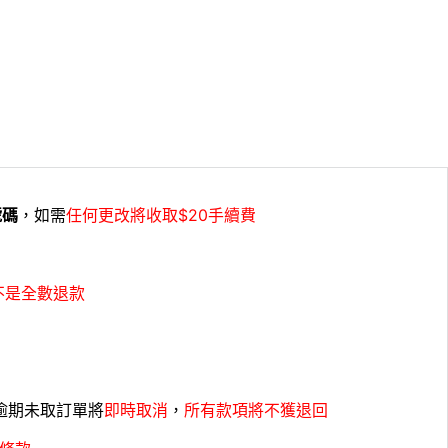
號碼
，如需
任何更改將收取$20手續費
不是全數退款
，逾期未取訂單將
即時取消
，
所有款項將不獲退回