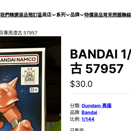
商店
系列
品牌
於我們
精選貨品
預訂區
特價貨品
常見問題
聯絡
2 馬莎專用渣古 57957
BANDAI 
古 57957
$
30.0
分類:
Gundam 高達
品牌:
Bandai
比例:
1/144
已售完