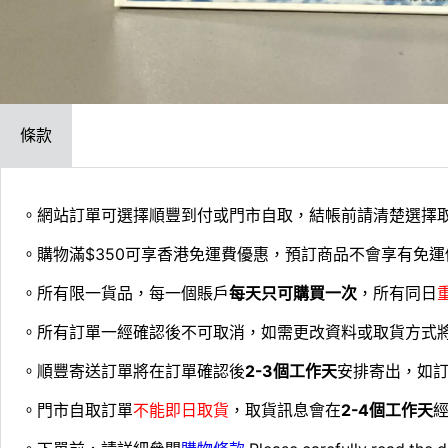
條款
。網站訂單可選擇順豐到付或門市自取，結帳前請清楚選擇
。購物滿$350可享香港免運費優惠，預訂商品不會享有免運
。所有限一貨品，每一個賬戶
每天只可購買一次
，所有同日
。所有訂單一經確認後不可取消，如需更改資料或取貨方式
。順豐寄送訂單將在訂單確認後
2-3個工作天
安排寄出，如
。門市自取訂單
不能即日取貨
，取貨訊息會在
2-4個工作天
經