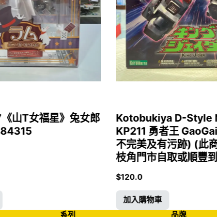
1/7《山T女福星》兔女郎
Kotobukiya D-Style 
 84315
KP211 勇者王 GaoGa
不完美及有污跡) (此
枝角門市自取或順豐到付)
$
120.0
加入購物車
系列
品牌