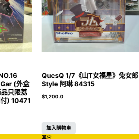
NO.16
QuesQ 1/7《山T女福星》兔女郎
iGar (外盒
Style 阿琳 84315
商品只限荔
$
1,200.0
 10471
加入購物車
其它